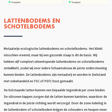
houten bedden (die niet kraken). Ik 
kwam bij Massief Houten Bed uit. Ik 
ben eerst langsgegaan in de 
showroom, om te kijken naar het 
model van mijn interesse en het hout 
LATTENBODEMS EN
te ervaren. Ik trof een heel plezierige 
SCHOTELBODEMS
verkoper Glenn die, hoera, je echt de 
tijd geeft om rond te kijken en heel 
goed meedenkt. Ook in de overleggen 
daarna, blijft hij met je meedenken 
totdat je helemaal achter je keuze kan 
staan. Dat vond ik heel plezierig en 
Metaalvrije ecologische lattenbodems en schotelbodems. Het klinkt
klantvriendelijk. Ik kon slagen met een 
heel mooi bed Bergen. Bodems ook 
misschien vreemd, maar bij een gezonde slaap is dit de basis. Wij
gekocht die heel coulant eerder 
hebben vijf compleet uiteenlopende lattenbodems en schotelbodems
gebracht konden worden omdat ik al 
een matras had. Wat ben ik hier blij 
ontwikkelt, zodat wij voor iedere lichaamsbouw de juiste ondersteuning
mee. En dank je wel Glenn voor je 
professionele hulp en vriendelijkheid 
kunnen bieden. De lattenbodems zijn metaalvrij en worden in Duitsland
en klantgerichtheid, eentje die ik 
met onbehandeld en FSC of PEFC hout gemaakt.
zelden tegenkom. Heel Fijn. Succes 
met je mooie bedrijf!
De bolstaande latten kunnen een bepaalde tegendruk per zone bieden.
De siliconen kappen zorgen dat de latten kunnen kantelen, waardoor de
tegendruk in de juiste richting wordt verzorgd. Door de zone indeling in
de lattenbodem of schotelbodem krijgen de schouders en heupen meer