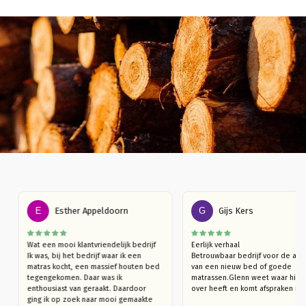
E
Esther Appeldoorn
G
Gijs Kers
Wat een mooi klantvriendelijk bedrijf

Eerlijk verhaal

ap 
Ik was, bij het bedrijf waar ik een 
Betrouwbaar bedrijf voor de
en 
matras kocht, een massief houten bed 
van een nieuw bed of goede
en. 
tegengekomen. Daar was ik 
matrassen.Glenn weet waar h
vind 
enthousiast van geraakt. Daardoor  
over heeft en komt afspraken
ging ik op zoek naar mooi gemaakte 