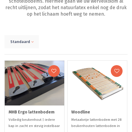
schotelbodems. Hiermee gaan we uw wervelkolom al
recht uitlijnen, zodat het natuurlatex enkel nog de druk
op het lichaam hoeft weg te nemen.
Standaard
MHB Ergo lattenbodem
Woodline
Volledig beukenhout | iedere
Metaalvrije lattenbodem met 28
kap in zacht en stevig instelbaar
beukenhouten lattenbodem in
& in hoogte verstelbaar
7-zone indeling.