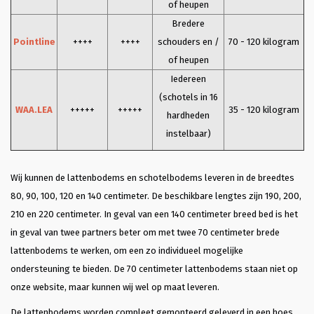
of heupen
Bredere
Pointline
++++
++++
schouders en /
70 - 120 kilogram
of heupen
Iedereen
(schotels in 16
WAA.LEA
+++++
+++++
35 - 120 kilogram
hardheden
instelbaar)
Wij kunnen de lattenbodems en schotelbodems leveren in de breedtes
80, 90, 100, 120 en 140 centimeter. De beschikbare lengtes zijn 190, 200,
210 en 220 centimeter. In geval van een 140 centimeter breed bed is het
in geval van twee partners beter om met twee 70 centimeter brede
lattenbodems te werken, om een zo individueel mogelijke
ondersteuning te bieden. De 70 centimeter lattenbodems staan niet op
onze website, maar kunnen wij wel op maat leveren.
De lattenbodems worden compleet gemonteerd geleverd in een hoes