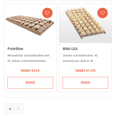
Pointline
WAA-LEA
Metaalvrije schotelbodem met
Unieke schotelbodem. 45
55 zirben schotelelementen
schotels per stuk in 16
(10cm veerweg!)
hardheden instelbaar!
VANAF €949
VANAF €1.319
BEKIJK
BEKIJK
4