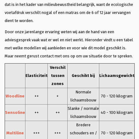
dat is in het kader van milieubewustheid belangrijk, want de ecologische
voetafdruk verschilt nogal of een matras om de 6 of 12 jaar vervangen
dient te worden.
Door onze jarenlange ervaring weten wij aan de hand van een
adviesgesprek vaak wat er wel en niet werkt. Hieronder vindt u een tabel
met welke modellen wij aanbieden en voor wie dit model geschikt is.
Maar neemt gerust contact met ons op om uw situatie door te spreken.
Verschil
Elasticiteit
tussen
Geschikt bij
Lichaamsgewicht
zones
Normale
Woodline
++
+
70 - 120 kilogram
lichaamsbouw
Slanke / normale
Sensoline
++
++
40 - 100 kilogram
lichaamsbouw
Bredere
Multiline
+++
+++
schouders en /
70 - 120 kilogram