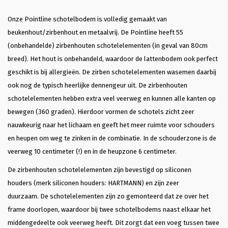
Onze Pointline schotelbodem is volledig gemaakt van
beukenhout/zirbenhout en metaalvrij. De Pointline heeft 55
(onbehandelde) zirbenhouten schotelelementen (in geval van 80cm
breed). Het hout is onbehandeld, waardoor de lattenbodem ook perfect
geschikt is bij allergieën. De zirben schotelelementen wasemen daarbij
ook nog de typisch heerlijke dennengeur uit. De zirbenhouten
schotelelementen hebben extra veel veerweg en kunnen alle kanten op
bewegen (360 graden). Hierdoor vormen de schotels zicht zeer
nauwkeurig naar het lichaam en geeft het meer ruimte voor schouders
en heupen om weg te zinken in de combinatie. In de schouderzone is de
veerweg 10 centimeter (!) en in de heupzone 6 centimeter.
De zirbenhouten schotelelementen zijn bevestigd op siliconen
houders (merk siliconen houders: HARTMANN) en zijn zeer
duurzaam. De schotelelementen zijn zo gemonteerd dat ze over het
frame doorlopen, waardoor bij twee schotelbodems naast elkaar het
middengedeelte ook veerweg heeft. Dit zorgt dat een voeg tussen twee