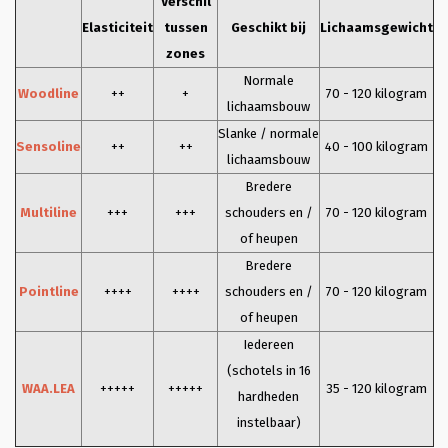
Verschil
Elasticiteit
tussen
Geschikt bij
Lichaamsgewicht
zones
Normale
Woodline
++
+
70 - 120 kilogram
lichaamsbouw
Slanke / normale
Sensoline
++
++
40 - 100 kilogram
lichaamsbouw
Bredere
Multiline
+++
+++
schouders en /
70 - 120 kilogram
of heupen
Bredere
Pointline
++++
++++
schouders en /
70 - 120 kilogram
of heupen
Iedereen
(schotels in 16
WAA.LEA
+++++
+++++
35 - 120 kilogram
hardheden
instelbaar)