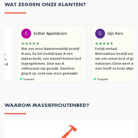
WAT ZEGGEN ONZE KLANTEN?
E
Esther Appeldoorn
G
Gijs Kers
 een 
Wat een mooi klantvriendelijk bedrijf

Eerlijk verhaal

, slaap 
Ik was, bij het bedrijf waar ik een 
Betrouwbaar bedrijf v
nuit een 
matras kocht, een massief houten bed 
van een nieuw bed of 
gekomen. 
tegengekomen. Daar was ik 
matrassen.Glenn weet w
bed, vind 
enthousiast van geraakt. Daardoor  
over heeft en komt afs
.
ging ik op zoek naar mooi gemaakte 
houten bedden (die niet kraken). Ik 
kwam bij Massief Houten Bed uit. Ik 
ben eerst langsgegaan in de 
showroom, om te kijken naar het 
model van mijn interesse en het hout 
te ervaren. Ik trof een heel plezierige 
WAAROM MASSIEFHOUTENBED?
verkoper Glenn die, hoera, je echt de 
tijd geeft om rond te kijken en heel 
goed meedenkt. Ook in de overleggen 
daarna, blijft hij met je meedenken 
totdat je helemaal achter je keuze kan 
staan. Dat vond ik heel plezierig en 
klantvriendelijk. Ik kon slagen met een 