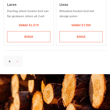
Laren
Lienz
Prachtig zirben houten bed van
Metaalvrij houten bed met
fijn geslepen zirben uit Zuid-
stevige poten
Tirol
VANAF €2.079
VANAF €1.189
BEKIJK
BEKIJK
4