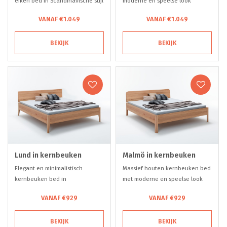
eiken bed in Scandinavische stijl
moderne en speelse look
VANAF €1.049
VANAF €1.049
BEKIJK
BEKIJK
Lund in kernbeuken
Malmö in kernbeuken
Elegant en minimalistisch
Massief houten kernbeuken bed
kernbeuken bed in
met moderne en speelse look
Scandinavische stijl
VANAF €929
VANAF €929
BEKIJK
BEKIJK