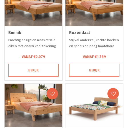
Bunnik
Rozendaal
Prachtig design en massief wild
Stijlvol onderstel, rechte hoeken
eiken met enorm veel tekening
en speels en hoog hoofdbord
en kleurverschil
met boomstamrandafwerking
VANAF €2.079
VANAF €1.769
BEKIJK
BEKIJK