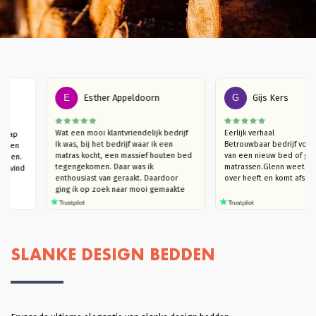
E
Esther Appeldoorn
G
Gijs Kers
ier een 
Wat een mooi klantvriendelijk bedrijf

Eerlijk verhaal

ras, slaap 
Ik was, bij het bedrijf waar ik een 
Betrouwbaar bedrij
 Vanuit een 
matras kocht, een massief houten bed 
van een nieuw bed 
ht gekomen. 
tegengekomen. Daar was ik 
matrassen.Glenn wee
het bed, vind 
enthousiast van geraakt. Daardoor  
over heeft en komt 
eid.
ging ik op zoek naar mooi gemaakte 
houten bedden (die niet kraken). Ik 
kwam bij Massief Houten Bed uit. Ik 
ben eerst langsgegaan in de 
showroom, om te kijken naar het 
model van mijn interesse en het hout 
SLANKE DESIGN BEDDEN
te ervaren. Ik trof een heel plezierige 
verkoper Glenn die, hoera, je echt de 
tijd geeft om rond te kijken en heel 
goed meedenkt. Ook in de overleggen 
daarna, blijft hij met je meedenken 
totdat je helemaal achter je keuze kan 