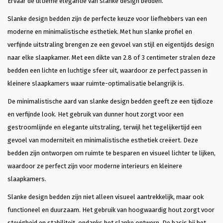
Ervaar de ultieme elegantie van slanke design bedden.
staan. Dat vond ik heel plezierig en 
klantvriendelijk. Ik kon slagen met een 
Slanke design bedden zijn de perfecte keuze voor liefhebbers van een
heel mooi bed Bergen. Bodems ook 
gekocht die heel coulant eerder 
moderne en minimalistische esthetiek. Met hun slanke profiel en
gebracht konden worden omdat ik al 
verfijnde uitstraling brengen ze een gevoel van stijl en eigentijds design
een matras had. Wat ben ik hier blij 
mee. En dank je wel Glenn voor je 
naar elke slaapkamer. Met een dikte van 2.8 of 3 centimeter stralen deze
professionele hulp en vriendelijkheid 
bedden een lichte en luchtige sfeer uit, waardoor ze perfect passen in
en klantgerichtheid, eentje die ik 
zelden tegenkom. Heel Fijn. Succes 
kleinere slaapkamers waar ruimte-optimalisatie belangrijk is.
met je mooie bedrijf!
De minimalistische aard van slanke design bedden geeft ze een tijdloze
en verfijnde look. Het gebruik van dunner hout zorgt voor een
gestroomlijnde en elegante uitstraling, terwijl het tegelijkertijd een
gevoel van moderniteit en minimalistische esthetiek creëert. Deze
bedden zijn ontworpen om ruimte te besparen en visueel lichter te lijken,
waardoor ze perfect zijn voor moderne interieurs en kleinere
slaapkamers.
Slanke design bedden zijn niet alleen visueel aantrekkelijk, maar ook
functioneel en duurzaam. Het gebruik van hoogwaardig hout zorgt voor
stevigheid en stabiliteit, ondanks het slanke ontwerp. De basis bij het