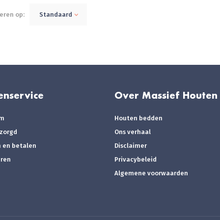
eren op:
Standaard
enservice
Over Massief Houten
om
Houten bedden
ezorgd
Ons verhaal
n en betalen
Disclaimer
eren
Privacybeleid
Algemene voorwaarden