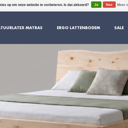
kies op om onze website te verbeteren. Is dat akkoord?
Ja
Nee
Meer o
10 JAAR GARANTIE
SUPERIEU
TUURLATEX MATRAS
ERGO LATTENBODEM
SALE