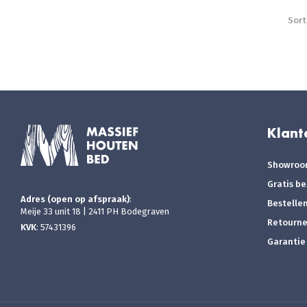
Sort
Klant
Showro
Gratis b
Adres (open op afspraak)
:
Bestelle
Meije 33 unit 18 | 2411 PH Bodegraven
Retourn
KVK
: 57431396
Garantie