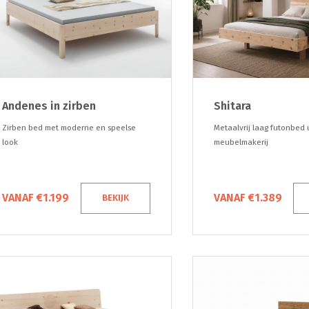
Andenes in zirben
Shitara
Zirben bed met moderne en speelse
Metaalvrij laag futonbed 
look
meubelmakerij
VANAF €1.199
VANAF €1.389
BEKIJK