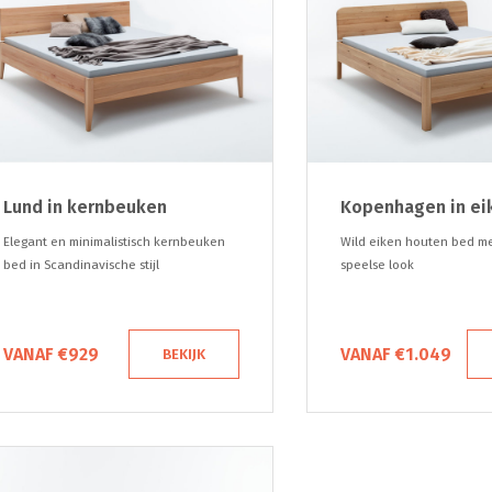
Lund in kernbeuken
Kopenhagen in ei
Elegant en minimalistisch kernbeuken
Wild eiken houten bed m
bed in Scandinavische stijl
speelse look
VANAF €929
VANAF €1.049
BEKIJK