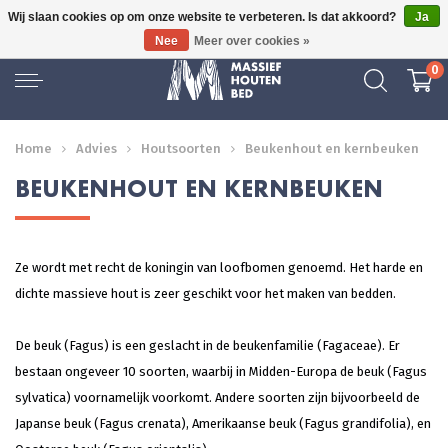
Wij slaan cookies op om onze website te verbeteren. Is dat akkoord?
Ja
16 JAAR ERVARING
Nee
Meer over cookies »
0
Home
Advies
Houtsoorten
Beukenhout en kernbeuken
BEUKENHOUT EN KERNBEUKEN
Ze wordt met recht de koningin van loofbomen genoemd. Het harde en
dichte massieve hout is zeer geschikt voor het maken van bedden.
De beuk (Fagus) is een geslacht in de beukenfamilie (Fagaceae). Er
bestaan ongeveer 10 soorten, waarbij in Midden-Europa de beuk (Fagus
sylvatica) voornamelijk voorkomt. Andere soorten zijn bijvoorbeeld de
Japanse beuk (Fagus crenata), Amerikaanse beuk (Fagus grandifolia), en