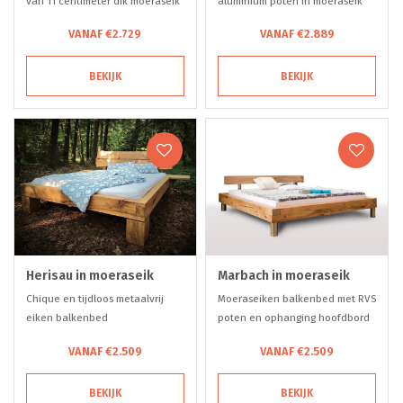
van 11 centimeter dik moeraseik
aluminium poten in moeraseik
VANAF €2.729
VANAF €2.889
BEKIJK
BEKIJK
Herisau in moeraseik
Marbach in moeraseik
Chique en tijdloos metaalvrij
Moeraseiken balkenbed met RVS
eiken balkenbed
poten en ophanging hoofdbord
VANAF €2.509
VANAF €2.509
BEKIJK
BEKIJK