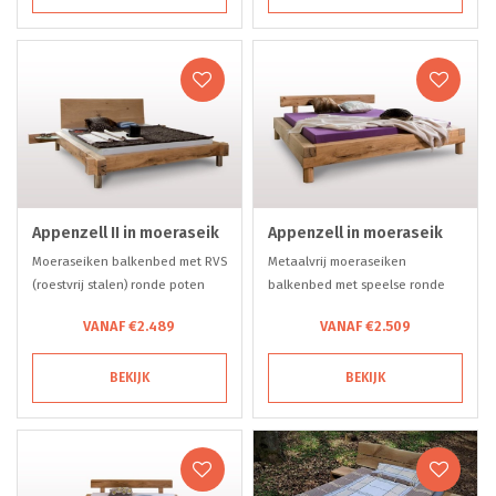
Appenzell II in moeraseik
Appenzell in moeraseik
Moeraseiken balkenbed met RVS
Metaalvrij moeraseiken
(roestvrij stalen) ronde poten
balkenbed met speelse ronde
poten
VANAF €2.489
VANAF €2.509
BEKIJK
BEKIJK