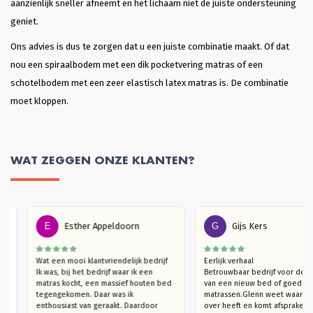
aanzienlijk sneller afneemt en het lichaam niet de juiste ondersteuning
geniet.
Ons advies is dus te zorgen dat u een juiste combinatie maakt. Of dat
nou een spiraalbodem met een dik pocketvering matras of een
schotelbodem met een zeer elastisch latex matras is. De combinatie
moet kloppen.
WAT ZEGGEN ONZE KLANTEN?
E
Esther Appeldoorn
G
Gijs Kers
n 
Wat een mooi klantvriendelijk bedrijf

Eerlijk verhaal

laap 
Ik was, bij het bedrijf waar ik een 
Betrouwbaar bedrijf voor
t een 
matras kocht, een massief houten bed 
van een nieuw bed of goe
omen. 
tegengekomen. Daar was ik 
matrassen.Glenn weet waar
, vind 
enthousiast van geraakt. Daardoor  
over heeft en komt afspra