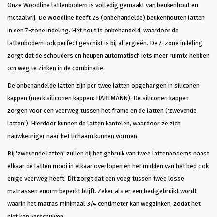
Onze Woodline lattenbodem is volledig gemaakt van beukenhout en
metaalvrij. De Woodline heeft 28 (onbehandelde) beukenhouten latten
in een 7-zone indeling. Het hout is onbehandeld, waardoor de
lattenbodem ook perfect geschikt is bij allergieën. De 7-zone indeling
zorgt dat de schouders en heupen automatisch iets meer ruimte hebben
om weg te zinken in de combinatie.
De onbehandelde latten zijn per twee latten opgehangen in siliconen
kappen (merk siliconen kappen: HARTMANN). De siliconen kappen
zorgen voor een veerweg tussen het frame en de latten ('zwevende
latten'). Hierdoor kunnen de latten kantelen, waardoor ze zich
nauwkeuriger naar het lichaam kunnen vormen.
Bij 'zwevende latten' zullen bij het gebruik van twee lattenbodems naast
elkaar de latten mooi in elkaar overlopen en het midden van het bed ook
enige veerweg heeft. Dit zorgt dat een voeg tussen twee losse
matrassen enorm beperkt blijft. Zeker als er een bed gebruikt wordt
waarin het matras minimaal 3/4 centimeter kan wegzinken, zodat het
niet kan verschuiven.