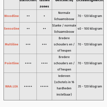
Elasticiteit
tussen
Geschikt bij
Lichaamsgewicht
zones
Normale
Woodline
++
+
70 - 120 kilogram
lichaamsbouw
Slanke / normale
Sensoline
++
++
40 - 100 kilogram
lichaamsbouw
Bredere
Multiline
+++
+++
schouders en /
70 - 120 kilogram
of heupen
Bredere
Pointline
++++
++++
schouders en /
70 - 120 kilogram
of heupen
Iedereen
(schotels in 16
WAA.LEA
+++++
+++++
35 - 120 kilogram
hardheden
instelbaar)