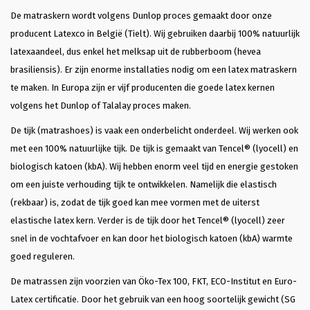
gebracht konden worden omdat ik al 
De matraskern wordt volgens Dunlop proces gemaakt door onze
een matras had. Wat ben ik hier blij 
mee. En dank je wel Glenn voor je 
producent Latexco in België (Tielt). Wij gebruiken daarbij 100% natuurlijk
professionele hulp en vriendelijkheid 
latexaandeel, dus enkel het melksap uit de rubberboom (hevea
en klantgerichtheid, eentje die ik 
zelden tegenkom. Heel Fijn. Succes 
brasiliensis). Er zijn enorme installaties nodig om een latex matraskern
met je mooie bedrijf!
te maken. In Europa zijn er vijf producenten die goede latex kernen
volgens het Dunlop of Talalay proces maken.
De tijk (matrashoes) is vaak een onderbelicht onderdeel. Wij werken ook
met een 100% natuurlijke tijk. De tijk is gemaakt van Tencel® (lyocell) en
biologisch katoen (kbA). Wij hebben enorm veel tijd en energie gestoken
om een juiste verhouding tijk te ontwikkelen. Namelijk die elastisch
(rekbaar) is, zodat de tijk goed kan mee vormen met de uiterst
elastische latex kern. Verder is de tijk door het Tencel® (lyocell) zeer
snel in de vochtafvoer en kan door het biologisch katoen (kbA) warmte
goed reguleren.
De matrassen zijn voorzien van Öko-Tex 100, FKT, ECO-Institut en Euro-
Latex certificatie. Door het gebruik van een hoog soortelijk gewicht (SG