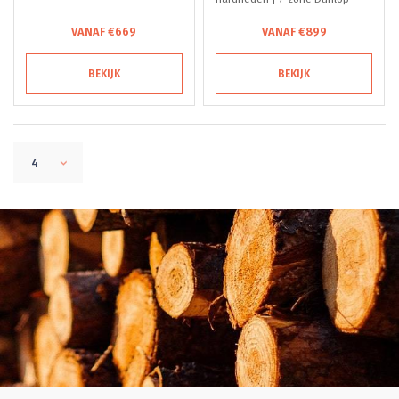
Latexco® | 21cm | ECO-Institut
getest
VANAF €669
VANAF €899
getest
BEKIJK
BEKIJK
4