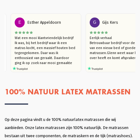
E
Esther Appeldoorn
G
Gijs Kers
Wat een mooi klantvriendelijk bedrijf

Eerlijk verhaal

ap 
Ik was, bij het bedrijf waar ik een 
Betrouwbaar bedrijf voor d
een 
matras kocht, een massief houten bed 
van een nieuw bed of goed
en. 
tegengekomen. Daar was ik 
matrassen.Glenn weet waar h
vind 
enthousiast van geraakt. Daardoor  
over heeft en komt afsprake
ging ik op zoek naar mooi gemaakte 
houten bedden (die niet kraken). Ik 
kwam bij Massief Houten Bed uit. Ik 
ben eerst langsgegaan in de 
showroom, om te kijken naar het 
model van mijn interesse en het hout 
100% NATUUR LATEX MATRASSEN
te ervaren. Ik trof een heel plezierige 
verkoper Glenn die, hoera, je echt de 
tijd geeft om rond te kijken en heel 
goed meedenkt. Ook in de overleggen 
daarna, blijft hij met je meedenken 
totdat je helemaal achter je keuze kan 
Op deze pagina vindt u de 100% natuurlatex matrassen die wij
staan. Dat vond ik heel plezierig en 
aanbieden. Onze latex matrassen zijn 100% natuurlijk. De matrassen
klantvriendelijk. Ik kon slagen met een 
heel mooi bed Bergen. Bodems ook 
bestaan uit twee componenten, de matraskern en de tijk (matrashoes).
gekocht die heel coulant eerder 