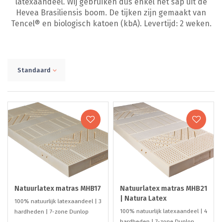
latexaandeel. Wij gebruiken dus enkel het sap uit de
Hevea Brasiliensis boom. De tijken zijn gemaakt van
Tencel® en biologisch katoen (kbA). Levertijd: 2 weken.
Standaard
Natuurlatex matras MHB17
Natuurlatex matras MHB21
| Natura Latex
100% natuurlijk latexaandeel | 3
100% natuurlijk latexaandeel | 4
hardheden | 7-zone Dunlop
hardheden | 7-zone Dunlop
Latexco® | 17cm | ECO-Institut