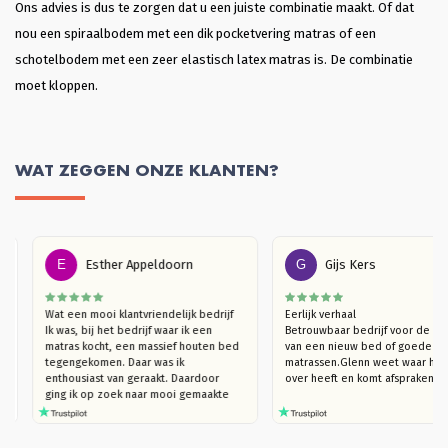
Ons advies is dus te zorgen dat u een juiste combinatie maakt. Of dat
nou een spiraalbodem met een dik pocketvering matras of een
schotelbodem met een zeer elastisch latex matras is. De combinatie
moet kloppen.
WAT ZEGGEN ONZE KLANTEN?
E
Esther Appeldoorn
G
Gijs Kers
Wat een mooi klantvriendelijk bedrijf

Eerlijk verhaal

ap 
Ik was, bij het bedrijf waar ik een 
Betrouwbaar bedrijf voor d
en 
matras kocht, een massief houten bed 
van een nieuw bed of goede
en. 
tegengekomen. Daar was ik 
matrassen.Glenn weet waar h
vind 
enthousiast van geraakt. Daardoor  
over heeft en komt afsprake
ging ik op zoek naar mooi gemaakte 
houten bedden (die niet kraken). Ik 
kwam bij Massief Houten Bed uit. Ik 
ben eerst langsgegaan in de 