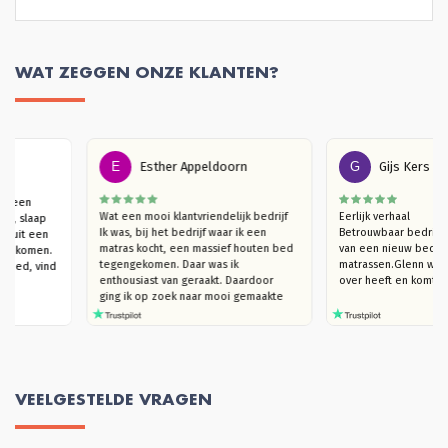
WAT ZEGGEN ONZE KLANTEN?
E
Esther Appeldoorn
G
Gijs Ker
n hier een 
Wat een mooi klantvriendelijk bedrijf

Eerlijk verhaal

matras, slaap 
Ik was, bij het bedrijf waar ik een 
Betrouwbaar bedr
op. Vanuit een 
matras kocht, een massief houten bed 
van een nieuw b
recht gekomen. 
tegengekomen. Daar was ik 
matrassen.Glenn 
in het bed, vind 
enthousiast van geraakt. Daardoor  
over heeft en ko
gheid.
ging ik op zoek naar mooi gemaakte 
houten bedden (die niet kraken). Ik 
kwam bij Massief Houten Bed uit. Ik 
ben eerst langsgegaan in de 
showroom, om te kijken naar het 
model van mijn interesse en het hout 
te ervaren. Ik trof een heel plezierige 
VEELGESTELDE VRAGEN
verkoper Glenn die, hoera, je echt de 
tijd geeft om rond te kijken en heel 
goed meedenkt. Ook in de overleggen 