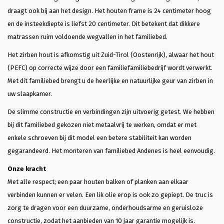
draagt ook bij aan het design. Het houten frame is 24 centimeter hoog
en de insteekdiepte is liefst 20 centimeter. Dit betekent dat dikkere
matrassen ruim voldoende wegvallen in het familiebed.
Het zirben hout is afkomstig uit Zuid-Tirol (Oostenrijk), alwaar het hout
(PEFC) op correcte wijze door een familiefamiliebedrijf wordt verwerkt.
Met dit familiebed brengt u de heerlijke en natuurlijke geur van zirben in
uw slaapkamer.
De slimme constructie en verbindingen zijn uitvoerig getest. We hebben
bij dit familiebed gekozen niet metaalvrij te werken, omdat er met
enkele schroeven bij dit model een betere stabiliteit kan worden
gegarandeerd. Het monteren van familiebed Andenes is heel eenvoudig.
Onze kracht
Met alle respect; een paar houten balken of planken aan elkaar
verbinden kunnen er velen. Een lik olie erop is ook zo gepiept. De truc is
zorg te dragen voor een duurzame, onderhoudsarme en geruisloze
constructie, zodat het aanbieden van 10 jaar garantie mogelijk is.