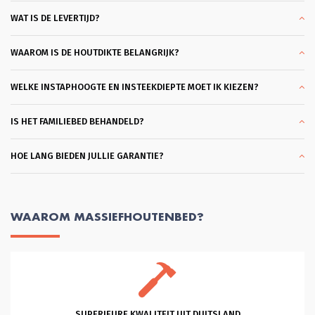
daarna, blijft hij met je meedenken 
WAT IS DE LEVERTIJD?
totdat je helemaal achter je keuze kan 
staan. Dat vond ik heel plezierig en 
klantvriendelijk. Ik kon slagen met een 
heel mooi bed Bergen. Bodems ook 
WAAROM IS DE HOUTDIKTE BELANGRIJK?
gekocht die heel coulant eerder 
gebracht konden worden omdat ik al 
een matras had. Wat ben ik hier blij 
WELKE INSTAPHOOGTE EN INSTEEKDIEPTE MOET IK KIEZEN?
mee. En dank je wel Glenn voor je 
professionele hulp en vriendelijkheid 
en klantgerichtheid, eentje die ik 
IS HET FAMILIEBED BEHANDELD?
zelden tegenkom. Heel Fijn. Succes 
met je mooie bedrijf!
HOE LANG BIEDEN JULLIE GARANTIE?
WAAROM MASSIEFHOUTENBED?
SUPERIEURE KWALITEIT UIT DUITSLAND