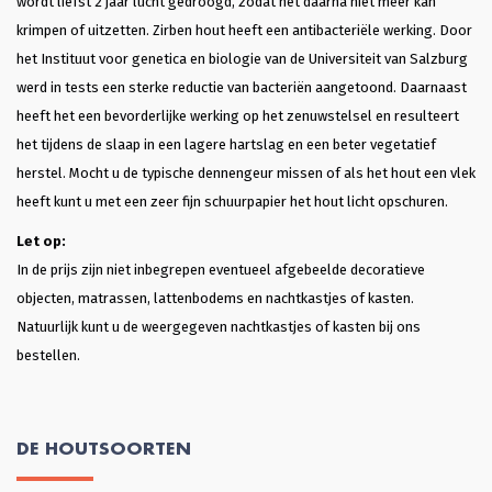
wordt liefst 2 jaar lucht gedroogd, zodat het daarna niet meer kan
krimpen of uitzetten. Zirben hout heeft een antibacteriële werking. Door
het Instituut voor genetica en biologie van de Universiteit van Salzburg
werd in tests een sterke reductie van bacteriën aangetoond. Daarnaast
heeft het een bevorderlijke werking op het zenuwstelsel en resulteert
het tijdens de slaap in een lagere hartslag en een beter vegetatief
herstel. Mocht u de typische dennengeur missen of als het hout een vlek
heeft kunt u met een zeer fijn schuurpapier het hout licht opschuren.
Let op:
In de prijs zijn niet inbegrepen eventueel afgebeelde decoratieve
objecten, matrassen, lattenbodems en nachtkastjes of kasten.
Natuurlijk kunt u de weergegeven nachtkastjes of kasten bij ons
bestellen.
DE HOUTSOORTEN