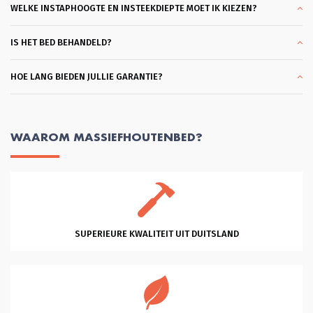
een matras had. Wat ben ik hier blij 
WELKE INSTAPHOOGTE EN INSTEEKDIEPTE MOET IK KIEZEN?
mee. En dank je wel Glenn voor je 
professionele hulp en vriendelijkheid 
en klantgerichtheid, eentje die ik 
IS HET BED BEHANDELD?
zelden tegenkom. Heel Fijn. Succes 
met je mooie bedrijf!
HOE LANG BIEDEN JULLIE GARANTIE?
WAAROM MASSIEFHOUTENBED?
SUPERIEURE KWALITEIT UIT DUITSLAND