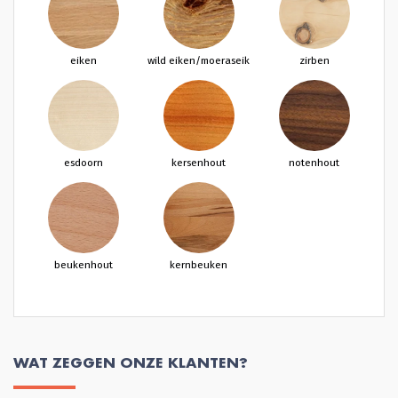
eiken
wild eiken/moeraseik
zirben
esdoorn
kersenhout
notenhout
beukenhout
kernbeuken
WAT ZEGGEN ONZE KLANTEN?