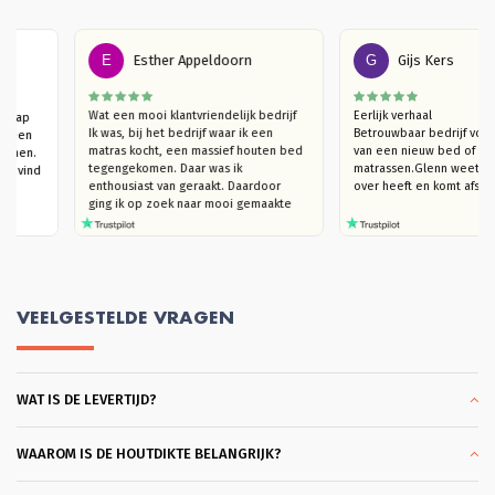
E
Esther Appeldoorn
G
Gijs Kers
ier een 
Wat een mooi klantvriendelijk bedrijf

Eerlijk verhaal

ras, slaap 
Ik was, bij het bedrijf waar ik een 
Betrouwbaar bedrijf
 Vanuit een 
matras kocht, een massief houten bed 
van een nieuw bed 
t gekomen. 
tegengekomen. Daar was ik 
matrassen.Glenn wee
et bed, vind 
enthousiast van geraakt. Daardoor  
over heeft en komt 
id.
ging ik op zoek naar mooi gemaakte 
houten bedden (die niet kraken). Ik 
kwam bij Massief Houten Bed uit. Ik 
ben eerst langsgegaan in de 
showroom, om te kijken naar het 
model van mijn interesse en het hout 
te ervaren. Ik trof een heel plezierige 
VEELGESTELDE VRAGEN
verkoper Glenn die, hoera, je echt de 
tijd geeft om rond te kijken en heel 
goed meedenkt. Ook in de overleggen 
daarna, blijft hij met je meedenken 
WAT IS DE LEVERTIJD?
totdat je helemaal achter je keuze kan 
staan. Dat vond ik heel plezierig en 
klantvriendelijk. Ik kon slagen met een 
heel mooi bed Bergen. Bodems ook 
WAAROM IS DE HOUTDIKTE BELANGRIJK?
gekocht die heel coulant eerder 
gebracht konden worden omdat ik al 