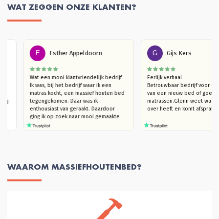
WAT ZEGGEN ONZE KLANTEN?
E
Esther Appeldoorn
G
Gijs Kers
een 
Wat een mooi klantvriendelijk bedrijf

Eerlijk verhaal

 slaap 
Ik was, bij het bedrijf waar ik een 
Betrouwbaar bedrijf voo
it een 
matras kocht, een massief houten bed 
van een nieuw bed of g
ekomen. 
tegengekomen. Daar was ik 
matrassen.Glenn weet wa
ed, vind 
enthousiast van geraakt. Daardoor  
over heeft en komt afsp
ging ik op zoek naar mooi gemaakte 
houten bedden (die niet kraken). Ik 
kwam bij Massief Houten Bed uit. Ik 
ben eerst langsgegaan in de 
showroom, om te kijken naar het 
model van mijn interesse en het hout 
te ervaren. Ik trof een heel plezierige 
WAAROM MASSIEFHOUTENBED?
verkoper Glenn die, hoera, je echt de 
tijd geeft om rond te kijken en heel 
goed meedenkt. Ook in de overleggen 
daarna, blijft hij met je meedenken 
totdat je helemaal achter je keuze kan 
staan. Dat vond ik heel plezierig en 
klantvriendelijk. Ik kon slagen met een 