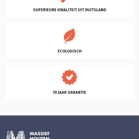
heel mooi bed Bergen. Bodems ook 
gekocht die heel coulant eerder 
SUPERIEURE KWALITEIT UIT DUITSLAND
gebracht konden worden omdat ik al 
een matras had. Wat ben ik hier blij 
mee. En dank je wel Glenn voor je 
professionele hulp en vriendelijkheid 
en klantgerichtheid, eentje die ik 
zelden tegenkom. Heel Fijn. Succes 
met je mooie bedrijf!
ECOLOGISCH
10 JAAR GARANTIE