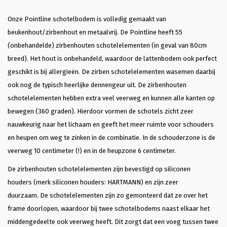
Onze Pointline schotelbodem is volledig gemaakt van
beukenhout/zirbenhout en metaalvrij. De Pointline heeft 55
(onbehandelde) zirbenhouten schotelelementen (in geval van 80cm
breed). Het hout is onbehandeld, waardoor de lattenbodem ook perfect
geschikt is bij allergieën. De zirben schotelelementen wasemen daarbij
ook nog de typisch heerlijke dennengeur uit. De zirbenhouten
schotelelementen hebben extra veel veerweg en kunnen alle kanten op
bewegen (360 graden). Hierdoor vormen de schotels zicht zeer
nauwkeurig naar het lichaam en geeft het meer ruimte voor schouders
en heupen om weg te zinken in de combinatie. In de schouderzone is de
veerweg 10 centimeter (!) en in de heupzone 6 centimeter.
De zirbenhouten schotelelementen zijn bevestigd op siliconen
houders (merk siliconen houders: HARTMANN) en zijn zeer
duurzaam. De schotelelementen zijn zo gemonteerd dat ze over het
frame doorlopen, waardoor bij twee schotelbodems naast elkaar het
middengedeelte ook veerweg heeft. Dit zorgt dat een voeg tussen twee