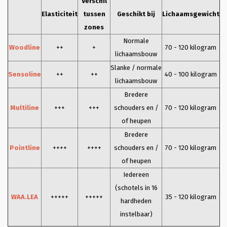
Verschil
Elasticiteit
tussen
Geschikt bij
Lichaamsgewicht
zones
Normale
Woodline
++
+
70 - 120 kilogram
lichaamsbouw
Slanke / normale
Sensoline
++
++
40 - 100 kilogram
lichaamsbouw
Bredere
Multiline
+++
+++
schouders en /
70 - 120 kilogram
of heupen
Bredere
Pointline
++++
++++
schouders en /
70 - 120 kilogram
of heupen
Iedereen
(schotels in 16
WAA.LEA
+++++
+++++
35 - 120 kilogram
hardheden
instelbaar)