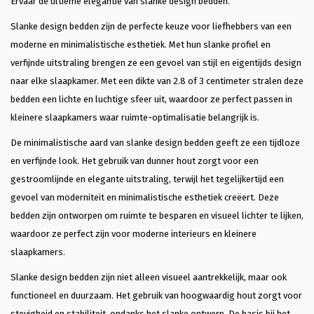
Ervaar de ultieme elegantie van slanke design bedden.
staan. Dat vond ik heel plezierig en 
klantvriendelijk. Ik kon slagen met een 
Slanke design bedden zijn de perfecte keuze voor liefhebbers van een
heel mooi bed Bergen. Bodems ook 
gekocht die heel coulant eerder 
moderne en minimalistische esthetiek. Met hun slanke profiel en
gebracht konden worden omdat ik al 
verfijnde uitstraling brengen ze een gevoel van stijl en eigentijds design
een matras had. Wat ben ik hier blij 
mee. En dank je wel Glenn voor je 
naar elke slaapkamer. Met een dikte van 2.8 of 3 centimeter stralen deze
professionele hulp en vriendelijkheid 
bedden een lichte en luchtige sfeer uit, waardoor ze perfect passen in
en klantgerichtheid, eentje die ik 
zelden tegenkom. Heel Fijn. Succes 
kleinere slaapkamers waar ruimte-optimalisatie belangrijk is.
met je mooie bedrijf!
De minimalistische aard van slanke design bedden geeft ze een tijdloze
en verfijnde look. Het gebruik van dunner hout zorgt voor een
gestroomlijnde en elegante uitstraling, terwijl het tegelijkertijd een
gevoel van moderniteit en minimalistische esthetiek creëert. Deze
bedden zijn ontworpen om ruimte te besparen en visueel lichter te lijken,
waardoor ze perfect zijn voor moderne interieurs en kleinere
slaapkamers.
Slanke design bedden zijn niet alleen visueel aantrekkelijk, maar ook
functioneel en duurzaam. Het gebruik van hoogwaardig hout zorgt voor
stevigheid en stabiliteit, ondanks het slanke ontwerp. De basis bij het