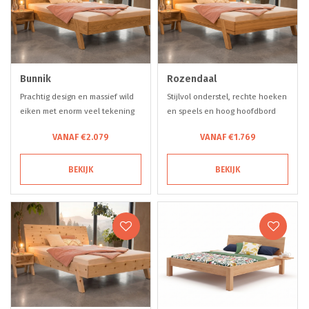
Bunnik
Rozendaal
Prachtig design en massief wild
Stijlvol onderstel, rechte hoeken
eiken met enorm veel tekening
en speels en hoog hoofdbord
en kleurverschil
met boomstamrandafwerking
VANAF €2.079
VANAF €1.769
BEKIJK
BEKIJK