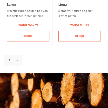
Laren
Lienz
Prachtig zirben houten bed van
Metaalvrij houten bed met
fijn geslepen zirben uit Zuid-
stevige poten
Tirol
VANAF €2.079
VANAF €1.189
BEKIJK
BEKIJK
4