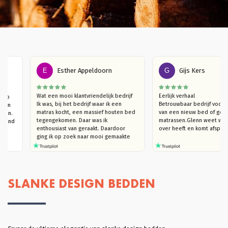
E
Esther Appeldoorn
G
Gijs Kers
er een 
Wat een mooi klantvriendelijk bedrijf

Eerlijk verhaal

as, slaap 
Ik was, bij het bedrijf waar ik een 
Betrouwbaar bedrijf
Vanuit een 
matras kocht, een massief houten bed 
van een nieuw bed o
t gekomen. 
tegengekomen. Daar was ik 
matrassen.Glenn weet
et bed, vind 
enthousiast van geraakt. Daardoor  
over heeft en komt a
id.
ging ik op zoek naar mooi gemaakte 
houten bedden (die niet kraken). Ik 
kwam bij Massief Houten Bed uit. Ik 
ben eerst langsgegaan in de 
showroom, om te kijken naar het 
model van mijn interesse en het hout 
SLANKE DESIGN BEDDEN
te ervaren. Ik trof een heel plezierige 
verkoper Glenn die, hoera, je echt de 
tijd geeft om rond te kijken en heel 
goed meedenkt. Ook in de overleggen 
daarna, blijft hij met je meedenken 
totdat je helemaal achter je keuze kan 