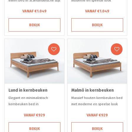
eiken bed in Scandinavische stijl
moderne en speelse look
VANAF €1.049
VANAF €1.049
BEKIJK
BEKIJK
Lund in kernbeuken
Malmö in kernbeuken
Elegant en minimalistisch
Massief houten kernbeuken bed
kernbeuken bed in
met moderne en speelse look
Scandinavische stijl
VANAF €929
VANAF €929
BEKIJK
BEKIJK