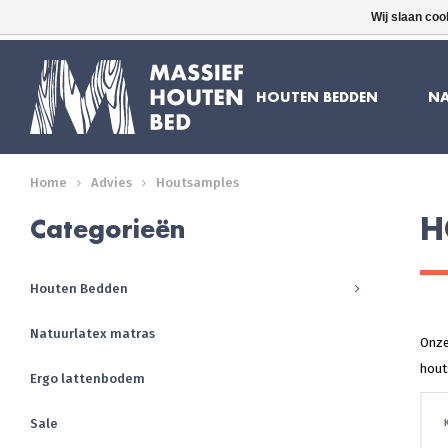
Wij slaan coo
16 JAAR ERVARING
GRATIS BEZORGD
HOUTEN BEDDEN
NA
Home
Advies
Houtsamples
H
Categorieën
Houten Bedden
Natuurlatex matras
Onze
hout
Ergo lattenbodem
Sale