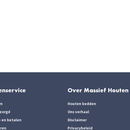
enservice
Over Massief Houten
om
Houten bedden
ezorgd
Ons verhaal
n en betalen
Disclaimer
eren
Privacybeleid