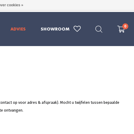
ver cookies »
RE KWALITEIT UIT DUITSLAND
079 - 202 1969
0
ADVIES
SHOWROOM
ntact op voor adres & afspraak). Mocht u twijfelen tussen bepaalde
 te ontvangen.