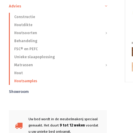
Advies
Constructie
Houtdikte
Houtsoorten
Behandeling
FSC® en PEFC
Unieke slaapoplossing
Matrassen
Hout
Houtsamples
Showroom
Uw bed wordt in de meubelmakerij speciaal
gemaakt. Het duurt
9 tot 12 weken
voordat
u uw unieke bed ontvangt.