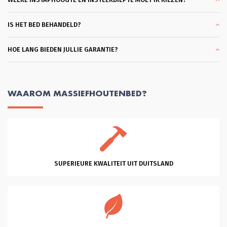
mee. En dank je wel Glenn voor je 
professionele hulp en vriendelijkheid 
en klantgerichtheid, eentje die ik 
IS HET BED BEHANDELD?
zelden tegenkom. Heel Fijn. Succes 
met je mooie bedrijf!
HOE LANG BIEDEN JULLIE GARANTIE?
WAAROM MASSIEFHOUTENBED?
SUPERIEURE KWALITEIT UIT DUITSLAND