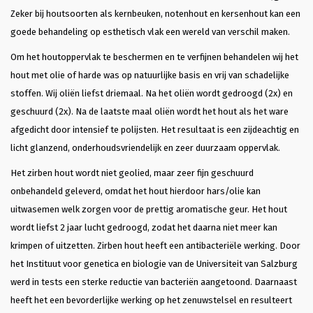
Zeker bij houtsoorten als kernbeuken, notenhout en kersenhout kan een
goede behandeling op esthetisch vlak een wereld van verschil maken.
Om het houtoppervlak te beschermen en te verfijnen behandelen wij het
hout met olie of harde was op natuurlijke basis en vrij van schadelijke
stoffen. Wij oliën liefst driemaal. Na het oliën wordt gedroogd (2x) en
geschuurd (2x). Na de laatste maal oliën wordt het hout als het ware
afgedicht door intensief te polijsten. Het resultaat is een zijdeachtig en
licht glanzend, onderhoudsvriendelijk en zeer duurzaam oppervlak.
Het zirben hout wordt niet geolied, maar zeer fijn geschuurd
onbehandeld geleverd, omdat het hout hierdoor hars/olie kan
uitwasemen welk zorgen voor de prettig aromatische geur. Het hout
wordt liefst 2 jaar lucht gedroogd, zodat het daarna niet meer kan
krimpen of uitzetten. Zirben hout heeft een antibacteriële werking. Door
het Instituut voor genetica en biologie van de Universiteit van Salzburg
werd in tests een sterke reductie van bacteriën aangetoond. Daarnaast
heeft het een bevorderlijke werking op het zenuwstelsel en resulteert