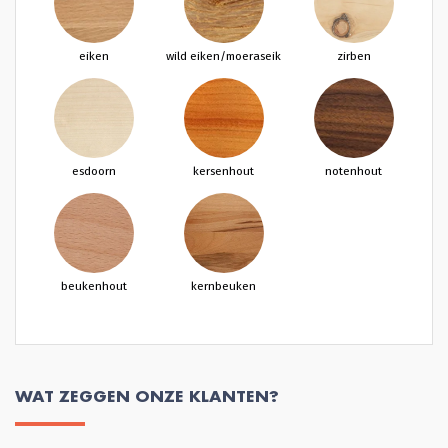
eiken
wild eiken/moeraseik
zirben
esdoorn
kersenhout
notenhout
beukenhout
kernbeuken
WAT ZEGGEN ONZE KLANTEN?