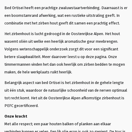
Bed Ortisei heeft een prachtige zwaluwstaartverbinding. Daarnaast is er
een boomstamrand afwerking, wat een rustieke uitstraling geeft. In
combinatie met het zirben hout geeft dit samen een prachtig effect.
Het zirbenhout is lucht gedroogd in de Oostenrijkse Alpen. Het hout
wasemt oliën uit welke een heerlijk aromatische geur meebrengen.
Volgens wetenschappelijk onderzoek zorgt dit voor een significant
betere slaapkwaliteit. Meer daarover leest u op
deze pagina
. Onze
timmermannen vinden het dan ook heerlijk om zirben bedden te mogen
maken, de hele werkplaats ruikt heerlijk.
Belangrijk aspect van bed Ortisei is het zirbenhout in de gehele lengte
uit één stuk, waardoor de natuurlijke schoonheid van de nerven optimaal
tot recht komt. Het uit de Oostenrijkse Alpen afkomstige zirbenhout is
PEFC gecertificeerd.
Onze kracht
Met alle respect; een paar houten balken of planken aan elkaar
verbinden kunnen er velen. Een lik olie erop is ook zo gepiept. De truc is