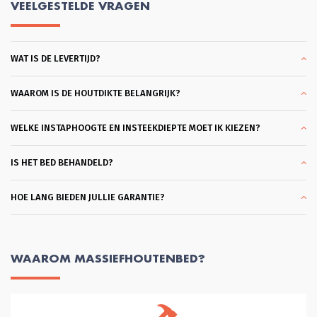
te ervaren. Ik trof een heel plezierige 
VEELGESTELDE VRAGEN
verkoper Glenn die, hoera, je echt de 
tijd geeft om rond te kijken en heel 
goed meedenkt. Ook in de overleggen 
daarna, blijft hij met je meedenken 
WAT IS DE LEVERTIJD?
totdat je helemaal achter je keuze kan 
staan. Dat vond ik heel plezierig en 
klantvriendelijk. Ik kon slagen met een 
heel mooi bed Bergen. Bodems ook 
WAAROM IS DE HOUTDIKTE BELANGRIJK?
gekocht die heel coulant eerder 
gebracht konden worden omdat ik al 
een matras had. Wat ben ik hier blij 
WELKE INSTAPHOOGTE EN INSTEEKDIEPTE MOET IK KIEZEN?
mee. En dank je wel Glenn voor je 
professionele hulp en vriendelijkheid 
en klantgerichtheid, eentje die ik 
IS HET BED BEHANDELD?
zelden tegenkom. Heel Fijn. Succes 
met je mooie bedrijf!
HOE LANG BIEDEN JULLIE GARANTIE?
WAAROM MASSIEFHOUTENBED?