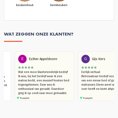
beukenhout
kernbeuken
WAT ZEGGEN ONZE KLANTEN?
E
Esther Appeldoorn
G
Gijs Kers
r een 
Wat een mooi klantvriendelijk bedrijf

Eerlijk verhaal

s, slaap 
Ik was, bij het bedrijf waar ik een 
Betrouwbaar bedrijf 
anuit een 
matras kocht, een massief houten bed 
van een nieuw bed of
 gekomen. 
tegengekomen. Daar was ik 
matrassen.Glenn weet 
t bed, vind 
enthousiast van geraakt. Daardoor  
over heeft en komt af
d.
ging ik op zoek naar mooi gemaakte 
houten bedden (die niet kraken). Ik 
kwam bij Massief Houten Bed uit. Ik 
ben eerst langsgegaan in de 
showroom, om te kijken naar het 
model van mijn interesse en het hout 