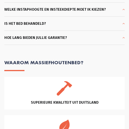
gebracht konden worden omdat ik al 
een matras had. Wat ben ik hier blij 
WELKE INSTAPHOOGTE EN INSTEEKDIEPTE MOET IK KIEZEN?
mee. En dank je wel Glenn voor je 
professionele hulp en vriendelijkheid 
en klantgerichtheid, eentje die ik 
IS HET BED BEHANDELD?
zelden tegenkom. Heel Fijn. Succes 
met je mooie bedrijf!
HOE LANG BIEDEN JULLIE GARANTIE?
WAAROM MASSIEFHOUTENBED?
SUPERIEURE KWALITEIT UIT DUITSLAND