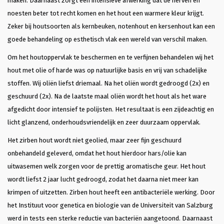
maken. Daarnaast zorgt een intensieve afwerking dat de nerven en
noesten beter tot recht komen en het hout een warmere kleur krijgt.
Zeker bij houtsoorten als kernbeuken, notenhout en kersenhout kan een
goede behandeling op esthetisch vlak een wereld van verschil maken.
Om het houtoppervlak te beschermen en te verfijnen behandelen wij het
hout met olie of harde was op natuurlijke basis en vrij van schadelijke
stoffen. Wij oliën liefst driemaal. Na het oliën wordt gedroogd (2x) en
geschuurd (2x). Na de laatste maal oliën wordt het hout als het ware
afgedicht door intensief te polijsten. Het resultaat is een zijdeachtig en
licht glanzend, onderhoudsvriendelijk en zeer duurzaam oppervlak.
Het zirben hout wordt niet geolied, maar zeer fijn geschuurd
onbehandeld geleverd, omdat het hout hierdoor hars/olie kan
uitwasemen welk zorgen voor de prettig aromatische geur. Het hout
wordt liefst 2 jaar lucht gedroogd, zodat het daarna niet meer kan
krimpen of uitzetten. Zirben hout heeft een antibacteriële werking. Door
het Instituut voor genetica en biologie van de Universiteit van Salzburg
werd in tests een sterke reductie van bacteriën aangetoond. Daarnaast