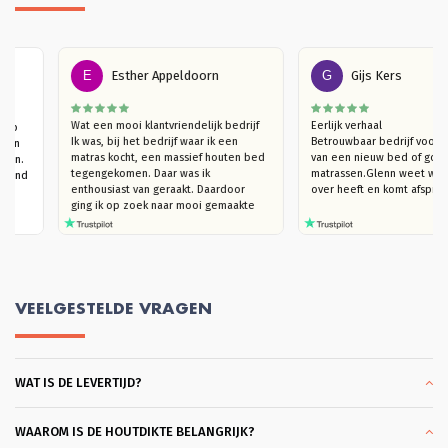
E
Esther Appeldoorn
G
Gijs Kers
r een 
Wat een mooi klantvriendelijk bedrijf

Eerlijk verhaal

s, slaap 
Ik was, bij het bedrijf waar ik een 
Betrouwbaar bedrijf 
anuit een 
matras kocht, een massief houten bed 
van een nieuw bed of
 gekomen. 
tegengekomen. Daar was ik 
matrassen.Glenn weet 
t bed, vind 
enthousiast van geraakt. Daardoor  
over heeft en komt af
d.
ging ik op zoek naar mooi gemaakte 
houten bedden (die niet kraken). Ik 
kwam bij Massief Houten Bed uit. Ik 
ben eerst langsgegaan in de 
showroom, om te kijken naar het 
model van mijn interesse en het hout 
te ervaren. Ik trof een heel plezierige 
VEELGESTELDE VRAGEN
verkoper Glenn die, hoera, je echt de 
tijd geeft om rond te kijken en heel 
goed meedenkt. Ook in de overleggen 
daarna, blijft hij met je meedenken 
WAT IS DE LEVERTIJD?
totdat je helemaal achter je keuze kan 
staan. Dat vond ik heel plezierig en 
klantvriendelijk. Ik kon slagen met een 
heel mooi bed Bergen. Bodems ook 
WAAROM IS DE HOUTDIKTE BELANGRIJK?
gekocht die heel coulant eerder 