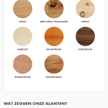
eiken
wild eiken/moeraseik
zirben
esdoorn
kersenhout
notenhout
beukenhout
kernbeuken
WAT ZEGGEN ONZE KLANTEN?