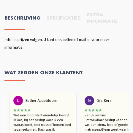
EXTRA
BESCHRIJVING
SPECIFICATIES
INFORMATIE
Info en prijzen volgen. U kunt ons bellen of mailen voor meer
informatie.
WAT ZEGGEN ONZE KLANTEN?
E
Esther Appeldoorn
G
Gijs Kers
Wat een mooi klantvriendelijk bedrijf

Eerlijk verhaal

 
Ik was, bij het bedrijf waar ik een 
Betrouwbaar bedrijf voor de 
 
matras kocht, een massief houten bed 
van een nieuw bed of goede 
. 
tegengekomen. Daar was ik 
matrassen.Glenn weet waar hij
nd 