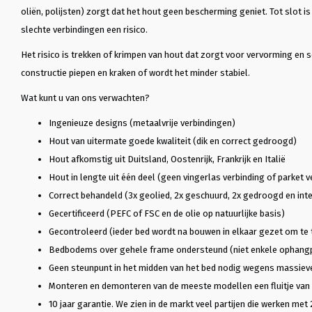
oliën, polijsten) zorgt dat het hout geen bescherming geniet. Tot slot i
slechte verbindingen een risico.
Het risico is trekken of krimpen van hout dat zorgt voor vervorming en 
constructie piepen en kraken of wordt het minder stabiel.
Wat kunt u van ons verwachten?
Ingenieuze designs (metaalvrije verbindingen)
Hout van uitermate goede kwaliteit (dik en correct gedroogd)
Hout afkomstig uit Duitsland, Oostenrijk, Frankrijk en Italië
Hout in lengte uit één deel (geen vingerlas verbinding of parket v
Correct behandeld (3x geolied, 2x geschuurd, 2x gedroogd en inte
Gecertificeerd (PEFC of FSC en de olie op natuurlijke basis)
Gecontroleerd (ieder bed wordt na bouwen in elkaar gezet om te 
Bedbodems over gehele frame ondersteund (niet enkele ophang
Geen steunpunt in het midden van het bed nodig wegens massiev
Monteren en demonteren van de meeste modellen een fluitje van
10 jaar garantie. We zien in de markt veel partijen die werken met 