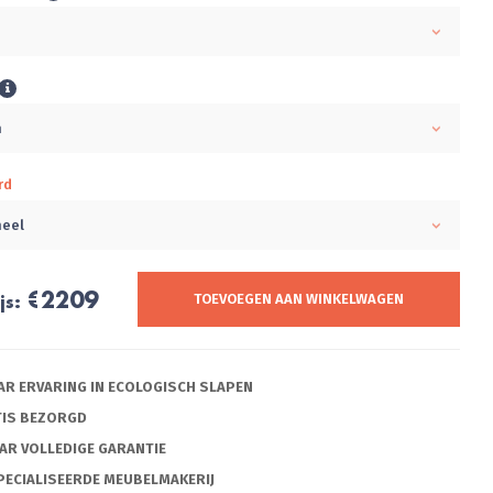
m
m
rd
neel
€2209
js:
TOEVOEGEN AAN WINKELWAGEN
AAR ERVARING IN ECOLOGISCH SLAPEN
TIS BEZORGD
AAR VOLLEDIGE GARANTIE
PECIALISEERDE MEUBELMAKERIJ