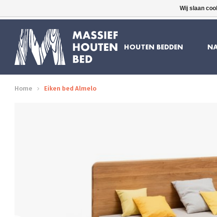
Wij slaan coo
16 JAAR ERVARING
GRATIS BEZORGD
HOUTEN BEDDEN
NA
Home
Eiken bed Almelo