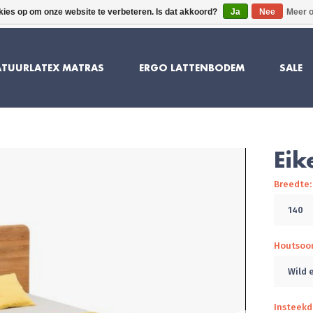
kies op om onze website te verbeteren. Is dat akkoord?
Ja
Nee
Meer o
10 JAAR GARANTIE
SUPERIEU
TUURLATEX MATRAS
ERGO LATTENBODEM
SALE
Eik
Breedte:
140
Houtsoo
Wild 
Insteekd