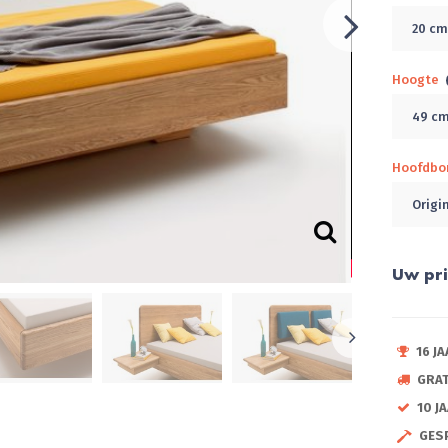
20 c
Hoogte
49 c
Hoofdbo
Origi
Uw pri
16 J
GRA
10 J
GES