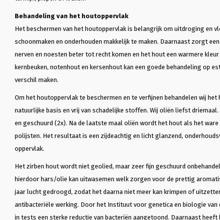
Behandeling van het houtoppervlak
Het beschermen van het houtoppervlak is belangrijk om uitdroging en v
schoonmaken en onderhouden makkelijk te maken. Daarnaast zorgt een 
nerven en noesten beter tot recht komen en het hout een warmere kleur k
kernbeuken, notenhout en kersenhout kan een goede behandeling op est
verschil maken.
Om het houtoppervlak te beschermen en te verfijnen behandelen wij het 
natuurlijke basis en vrij van schadelijke stoffen. Wij oliën liefst driemaa
en geschuurd (2x). Na de laatste maal oliën wordt het hout als het ware 
polijsten. Het resultaat is een zijdeachtig en licht glanzend, onderhoud
oppervlak.
Het zirben hout wordt niet geolied, maar zeer fijn geschuurd onbehande
hierdoor hars/olie kan uitwasemen welk zorgen voor de prettig aromatis
jaar lucht gedroogd, zodat het daarna niet meer kan krimpen of uitzette
antibacteriële werking. Door het Instituut voor genetica en biologie van
in tests een sterke reductie van bacteriën aangetoond. Daarnaast heeft 