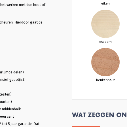
eiken
s het werken met dun hout of
scheuren. Hierdoor gaat de
esdoorn
erlijmde delen)
nsief gepolijst)
beukenhout
testen)
punten)
e middenbalk
WAT ZEGGEN ON
 een cent
2 tot 5 jaar garantie. Dat