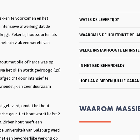
lekken te voorkomen en het
WAT IS DE LEVERTIJD?
intensieve afwerking dat de
rijgt. Zeker bij houtsoorten als
WAAROM IS DE HOUTDIKTE BELA
hetisch vlak een wereld van
WELKE INSTAPHOOGTE EN INSTEE
hout met olie of harde was op
IS HET BED BEHANDELD?
l. Na het oliën wordt gedroogd (2x)
afgedicht door intensief te
HOE LANG BIEDEN JULLIE GARAN
svriendelijk en zeer duurzaam
ld geleverd, omdat het hout
WAAROM MASSI
che geur. Het hout wordt liefst 2
n. Zirben hout heeft een
 de Universiteit van Salzburg werd
het een bevorderlijke werking op