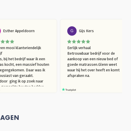
E
Esther Appeldoorn
G
Gijs Kers
Wat een mooi klantvriendelijk 
Eerlijk verhaal

bedrijf

Betrouwbaar bedrijf voor de 
Ik was, bij het bedrijf waar ik een 
aankoop van een nieuw bed of
matras kocht, een massief houten 
goede matrassen.Glenn weet
bed tegengekomen. Daar was ik 
waar hij het over heeft en kom
enthousiast van geraakt. 
afspraken na. 
Daardoor  ging ik op zoek naar 
mooi gemaakte houten bedden 
(die niet kraken). Ik kwam bij 
Massief Houten Bed uit. Ik ben 
eerst langsgegaan in de 
showroom, om te kijken naar het 
model van mijn interesse en het 
RAGEN
hout te ervaren. Ik trof een heel 
plezierige verkoper Glenn die, 