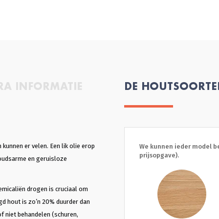
RA INFORMATIE
DE HOUTSOORT
kunnen er velen. Een lik olie erop
We kunnen ieder model be
prijsopgave).
houdsarme en geruisloze
emicaliën drogen is cruciaal om
gd hout is zo’n 20% duurder dan
 of niet behandelen (schuren,