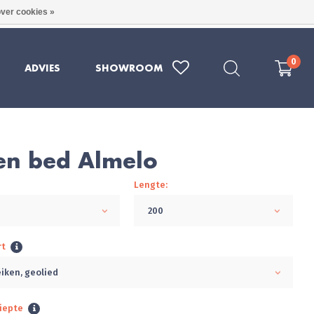
ver cookies »
RE KWALITEIT UIT DUITSLAND
079 - 202 1969
0
ADVIES
SHOWROOM
en bed Almelo
Lengte:
200
rt
eiken, geolied
iepte