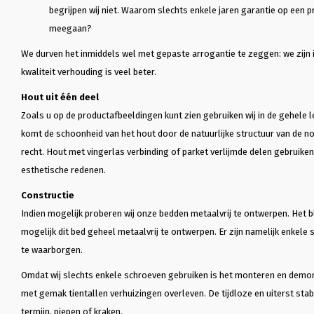
begrijpen wij niet. Waarom slechts enkele jaren garantie op een p
meegaan?
We durven het inmiddels wel met gepaste arrogantie te zeggen: we zijn i
kwaliteit verhouding is veel beter.
J
Joost Boermans
E
E 
Hout uit één deel
 bed!

Een absolute aanrader!

2 jaar ge
Zoals u op de productafbeeldingen kunt zien gebruiken wij in de gehele l
 a number of 
Een absolute aanrader!Zeer goede 
gekocht…
komt de schoonheid van het hout door de natuurlijke structuur van de n
h the frame 
service, zeer netjes werkend en 
2 jaar ge
recht. Hout met vingerlas verbinding of parket verlijmde delen gebruiken
ivery was 
ook belangrijk een prachtig en 
gekocht m
zeer kwalitatief product! Denkt 
eerst een
esthetische redenen.
r, the bed 
mee, is zeer goed bereikbaar en 
voordat i
ful, high 
flexibel!
Het slaap
Constructie
ortable!Even 
steeds er
Indien mogelijk proberen wij onze bedden metaalvrij te ontwerpen. Het b
ew delays, 
milieubew
mogelijk dit bed geheel metaalvrij te ontwerpen. Er zijn namelijk enkele 
ondernem
pt me 
mijn afsp
te waarborgen.
ess.
bestudeer
informati
Omdat wij slechts enkele schroeven gebruiken is het monteren en demo
met gemak tientallen verhuizingen overleven. De tijdloze en uiterst stabi
termijn, piepen of kraken.