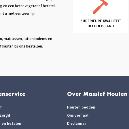
g en een beter vegetatief herstel.
nt u met een zeer fijn
SUPERIEURE KWALITEIT
UIT DUITSLAND
ten, matrassen, lattenbodems en
 kasten bij ons bestellen.
enservice
Over Massief Houten
om
Houten bedden
ezorgd
Ons verhaal
n en betalen
Disclaimer