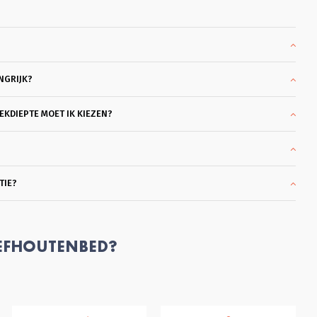
hoera, je echt de tijd geeft om 
rond te kijken en heel goed 
meedenkt. Ook in de overleggen 
daarna, blijft hij met je meedenken 
totdat je helemaal achter je keuze 
kan staan. Dat vond ik heel 
NGRIJK?
plezierig en klantvriendelijk. Ik kon 
slagen met een heel mooi bed 
Bergen. Bodems ook gekocht die 
KDIEPTE MOET IK KIEZEN?
heel coulant eerder gebracht 
konden worden omdat ik al een 
matras had. Wat ben ik hier blij 
mee. En dank je wel Glenn voor je 
professionele hulp en 
TIE?
vriendelijkheid en klantgerichtheid, 
eentje die ik zelden tegenkom. 
Heel Fijn. Succes met je mooie 
bedrijf!
EFHOUTENBED?