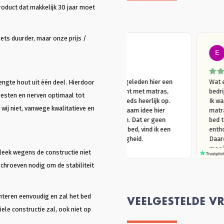
roduct dat makkelijk 30 jaar moet
ets duurder, maar onze prijs /
vd Berg
E vd Berg
leden hier mijn bed 
Meer dan 2 jaar geleden hier een 
engte hout uit één deel. Hierdoor


Lienz bed gekocht met matras, 
oesten en nerven optimaal tot
leden hier mijn bed 
slaap er nog steeds heerlijk op. 
 wij niet, vanwege kwalitatieve en
et matras. Ik wilde 
Vanuit een duurzaam idee hier 
s een tijdje erop slapen 
terecht gekomen. Dat er geen 
k het wilde beoordelen. 
metaal zit in het bed, vind ik een 
t heerlijk en ik ben er nog 
mooie bijkomstigheid.
g blij mee. Vanuit een 
leek wegens de constructie niet
ust idee voor deze 
schroeven nodig om de stabiliteit
ing gekozen. Ik had voor 
raak de hele website 
d, daar staat echt alle 
e die je nodig hebt op. 
nteren eenvoudig en zal het bed
VEELGESTELDE V
ele constructie zal, ook niet op