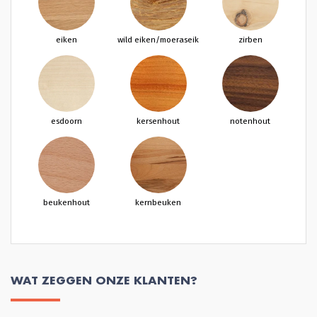
eiken
wild eiken/moeraseik
zirben
esdoorn
kersenhout
notenhout
beukenhout
kernbeuken
WAT ZEGGEN ONZE KLANTEN?