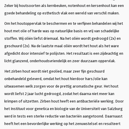
Zeker bij houtsoorten als kernbeuken, notenhout en kersenhout kan een
goede behandeling op esthetisch vlak een wereld van verschil maken.
Om het houtoppervlak te beschermen en te verfijnen behandelen wij het
hout met olie of harde was op natuurlijke basis en vrij van schadelijke
stoffen. Wij oliën liefst driemaal. Na het oliën wordt gedroogd (2x) en
geschuurd (2x). Na de laatste maal oliën wordt het hout als het ware
afgedicht door intensief te polijsten. Het resultaat is een zijdeachtig en
licht glanzend, onderhoudsvriendelijk en zeer duurzaam oppervlak.
Het zirben hout wordt niet geolied, maar zeer fijn geschuurd
onbehandeld geleverd, omdat het hout hierdoor hars/olie kan
uitwasemen welk zorgen voor de prettig aromatische geur. Het hout
wordt liefst 2 jaar lucht gedroogd, zodat het daarna niet meer kan
krimpen of uitzetten. Zirben hout heeft een antibacteriële werking. Door
het Instituut voor genetica en biologie van de Universiteit van Salzburg
werd in tests een sterke reductie van bacteriën aangetoond. Daarnaast
heeft het een bevorderlijke werking op het zenuwstelsel en resulteert