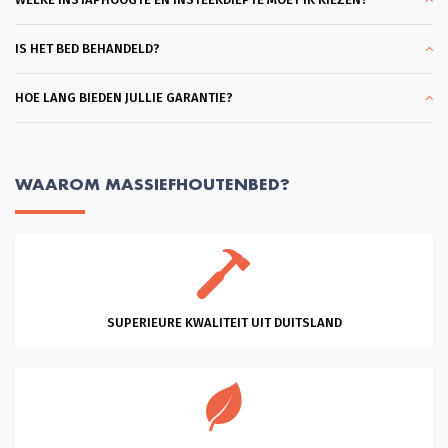
mee. En dank je wel Glenn voor je 
professionele hulp en vriendelijkheid 
en klantgerichtheid, eentje die ik 
IS HET BED BEHANDELD?
zelden tegenkom. Heel Fijn. Succes 
met je mooie bedrijf!
HOE LANG BIEDEN JULLIE GARANTIE?
WAAROM MASSIEFHOUTENBED?
SUPERIEURE KWALITEIT UIT DUITSLAND