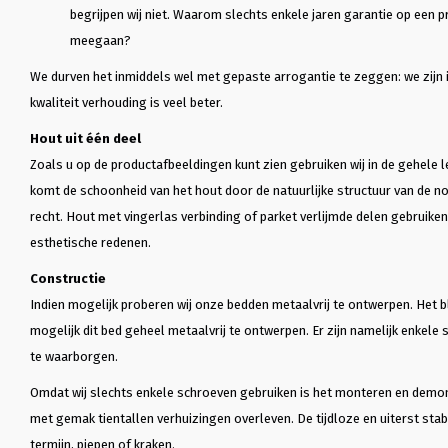
begrijpen wij niet. Waarom slechts enkele jaren garantie op een p
meegaan?
We durven het inmiddels wel met gepaste arrogantie te zeggen: we zijn i
kwaliteit verhouding is veel beter.
J
Joost Boermans
E
E vd 
Hout uit één deel
!

Een absolute aanrader!

2 jaar gelede
Zoals u op de productafbeeldingen kunt zien gebruiken wij in de gehele l
umber of 
Een absolute aanrader!Zeer goede 
gekocht…

komt de schoonheid van het hout door de natuurlijke structuur van de n
e frame 
service, zeer netjes werkend en 
2 jaar gelede
recht. Hout met vingerlas verbinding of parket verlijmde delen gebruiken
y was 
ook belangrijk een prachtig en 
gekocht met 
zeer kwalitatief product! Denkt 
eerst eens ee
esthetische redenen.
the bed 
mee, is zeer goed bereikbaar en 
voordat ik he
 high 
flexibel!
Het slaapt he
Constructie
able!Even 
steeds erg bl
Indien mogelijk proberen wij onze bedden metaalvrij te ontwerpen. Het b
elays, 
milieubewust
mogelijk dit bed geheel metaalvrij te ontwerpen. Er zijn namelijk enkele 
onderneming 
me 
mijn afspraa
te waarborgen.
.
bestudeerd, d
informatie di
Omdat wij slechts enkele schroeven gebruiken is het monteren en demo
met gemak tientallen verhuizingen overleven. De tijdloze en uiterst stabi
termijn, piepen of kraken.