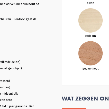
eiken
s het werken met dun hout of
scheuren. Hierdoor gaat de
esdoorn
erlijmde delen)
nsief gepolijst)
beukenhout
testen)
punten)
e middenbalk
WAT ZEGGEN ON
 een cent
2 tot 5 jaar garantie. Dat