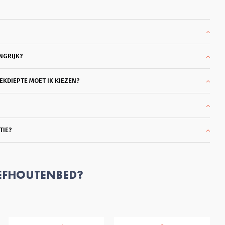
hoera, je echt de tijd geeft om 
rond te kijken en heel goed 
meedenkt. Ook in de overleggen 
daarna, blijft hij met je meedenken 
totdat je helemaal achter je keuze 
kan staan. Dat vond ik heel 
NGRIJK?
plezierig en klantvriendelijk. Ik kon 
slagen met een heel mooi bed 
Bergen. Bodems ook gekocht die 
KDIEPTE MOET IK KIEZEN?
heel coulant eerder gebracht 
konden worden omdat ik al een 
matras had. Wat ben ik hier blij 
mee. En dank je wel Glenn voor je 
professionele hulp en 
TIE?
vriendelijkheid en klantgerichtheid, 
eentje die ik zelden tegenkom. 
Heel Fijn. Succes met je mooie 
bedrijf!
EFHOUTENBED?