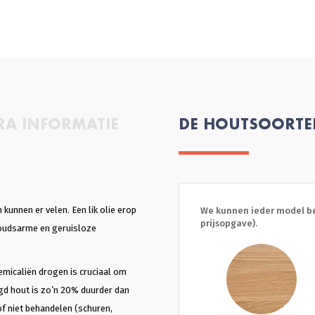
RA INFORMATIE
DE HOUTSOORT
kunnen er velen. Een lik olie erop
We kunnen ieder model be
prijsopgave).
houdsarme en geruisloze
emicaliën drogen is cruciaal om
gd hout is zo’n 20% duurder dan
 of niet behandelen (schuren,