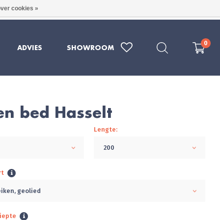
ver cookies »
RE KWALITEIT UIT DUITSLAND
079 - 202 1969
0
ADVIES
SHOWROOM
en bed Hasselt
Lengte:
200
rt
eiken, geolied
iepte