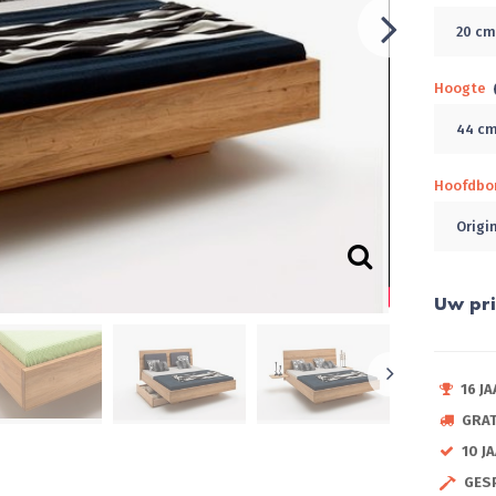
20 c
Hoogte
44 c
Hoofdbo
Origi
Uw pri
16 J
GRA
10 J
GES