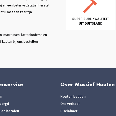
g en een beter vegetatief herstel.
nt u met een zeer fijn
SUPERIEURE KWALITEIT
UIT DUITSLAND
ten, matrassen, lattenbodems en
 kasten bij ons bestellen.
enservice
Over Massief Houten
om
Houten bedden
ezorgd
Ons verhaal
n en betalen
Disclaimer