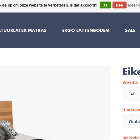
kies op om onze website te verbeteren. Is dat akkoord?
Ja
Nee
Meer o
10 JAAR GARANTIE
SUPERIEU
TUURLATEX MATRAS
ERGO LATTENBODEM
SALE
Eik
Breedte:
140
Houtsoo
Wild 
Insteekd