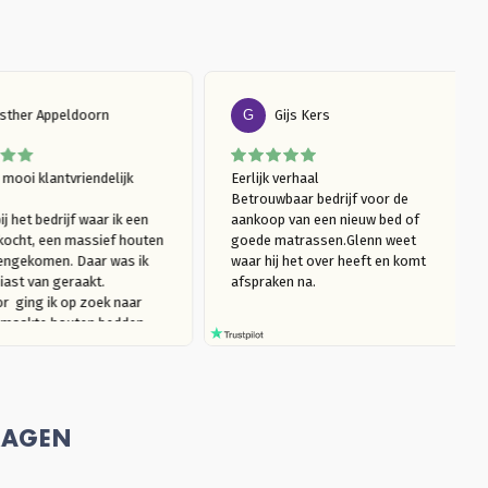
E
Esther Appeldoorn
G
Gijs Kers
Wat een mooi klantvriendelijk 
Eerlijk verhaal

bedrijf

Betrouwbaar bedrijf voor de 
Ik was, bij het bedrijf waar ik een 
aankoop van een nieuw bed of 
matras kocht, een massief houten 
goede matrassen.Glenn weet 
bed tegengekomen. Daar was ik 
waar hij het over heeft en komt 
enthousiast van geraakt. 
afspraken na. 
Daardoor  ging ik op zoek naar 
mooi gemaakte houten bedden 
(die niet kraken). Ik kwam bij 
Massief Houten Bed uit. Ik ben 
eerst langsgegaan in de 
showroom, om te kijken naar het 
model van mijn interesse en het 
RAGEN
hout te ervaren. Ik trof een heel 
plezierige verkoper Glenn die, 