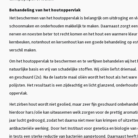
Behandeling van het houtoppervlak
Het beschermen van het houtoppervlak is belangrijk om uitdroging en v
schoonmaken en onderhouden makkelijk te maken. Daarnaast zorgt een 
nerven en noesten beter tot recht komen en het hout een warmere kleur k
kernbeuken, notenhout en kersenhout kan een goede behandeling op est
verschil maken.
Om het houtoppervlak te beschermen en te verfijnen behandelen wij het 
natuurlijke basis en vrij van schadelijke stoffen. Wij oliën liefst driemaa
en geschuurd (2x). Na de laatste maal oliën wordt het hout als het ware 
polijsten. Het resultaat is een zijdeachtig en licht glanzend, onderhoud
oppervlak.
Het zirben hout wordt niet geolied, maar zeer fijn geschuurd onbehande
hierdoor hars/olie kan uitwasemen welk zorgen voor de prettig aromatis
jaar lucht gedroogd, zodat het daarna niet meer kan krimpen of uitzette
antibacteriële werking. Door het Instituut voor genetica en biologie van
in tests een sterke reductie van bacteriën aangetoond. Daarnaast heeft 