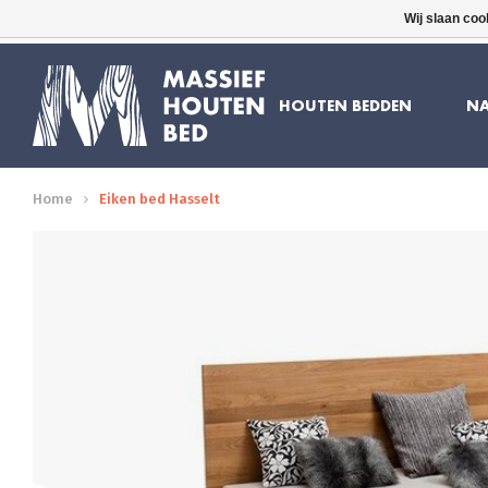
Wij slaan coo
16 JAAR ERVARING
GRATIS BEZORGD
HOUTEN BEDDEN
NA
Home
Eiken bed Hasselt