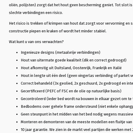
oliën, polijsten) zorgt dat het hout geen bescherming geniet. Tot slot i
slechte verbindingen een risico.
Het risico is trekken of krimpen van hout dat zorgt voor vervorming en 
constructie piepen en kraken of wordt het minder stabiel.
Wat kunt u van ons verwachten?
Ingenieuze designs (metaalvrije verbindingen)
Hout van uitermate goede kwaliteit (dik en correct gedroogd)
Hout afkomstig uit Duitsland, Oostenrijk, Frankrijk en Italië
Hout in lengte uit één deel (geen vingerlas verbinding of parket v
Correct behandeld (3x geolied, 2x geschuurd, 2x gedroogd en inte
Gecertificeerd (PEFC of FSC en de olie op natuurlijke basis)
Gecontroleerd (ieder bed wordt na bouwen in elkaar gezet om te 
Bedbodems over gehele frame ondersteund (niet enkele ophang
Geen steunpunt in het midden van het bed nodig wegens massiev
Monteren en demonteren van de meeste modellen een fluitje van
10 jaar garantie. We zien in de markt veel partijen die werken met 