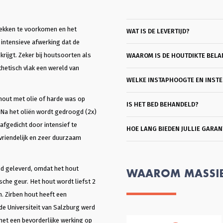
lekken te voorkomen en het
WAT IS DE LEVERTIJD?
intensieve afwerking dat de
rijgt. Zeker bij houtsoorten als
WAAROM IS DE HOUTDIKTE BELA
hetisch vlak een wereld van
WELKE INSTAPHOOGTE EN INSTEE
hout met olie of harde was op
IS HET BED BEHANDELD?
l. Na het oliën wordt gedroogd (2x)
afgedicht door intensief te
HOE LANG BIEDEN JULLIE GARAN
svriendelijk en zeer duurzaam
ld geleverd, omdat het hout
WAAROM MASSI
che geur. Het hout wordt liefst 2
n. Zirben hout heeft een
 de Universiteit van Salzburg werd
het een bevorderlijke werking op