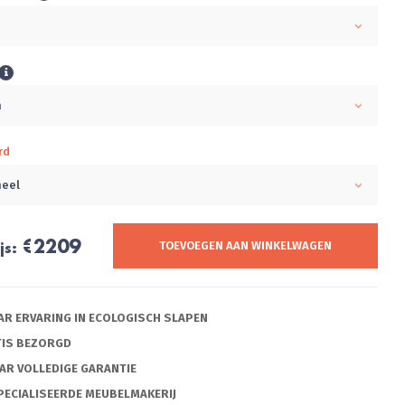
m
m
rd
neel
€2209
js:
TOEVOEGEN AAN WINKELWAGEN
AAR ERVARING IN ECOLOGISCH SLAPEN
TIS BEZORGD
AAR VOLLEDIGE GARANTIE
PECIALISEERDE MEUBELMAKERIJ