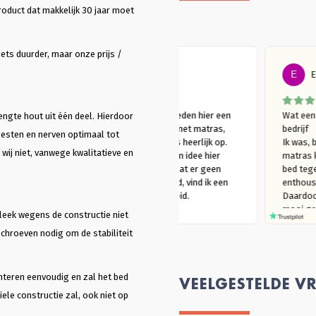
roduct dat makkelijk 30 jaar moet
ets duurder, maar onze prijs /
Berg
E vd Berg
n hier mijn bed 
Meer dan 2 jaar geleden hier een 
engte hout uit één deel. Hierdoor
Lienz bed gekocht met matras, 
oesten en nerven optimaal tot
n hier mijn bed 
slaap er nog steeds heerlijk op. 
 wij niet, vanwege kwalitatieve en
matras. Ik wilde 
Vanuit een duurzaam idee hier 
n tijdje erop slapen 
terecht gekomen. Dat er geen 
t wilde beoordelen. 
metaal zit in het bed, vind ik een 
erlijk en ik ben er nog 
mooie bijkomstigheid.
ij mee. Vanuit een 
leek wegens de constructie niet
 idee voor deze 
schroeven nodig om de stabiliteit
gekozen. Ik had voor 
k de hele website 
aar staat echt alle 
e je nodig hebt op. 
nteren eenvoudig en zal het bed
VEELGESTELDE V
ele constructie zal, ook niet op