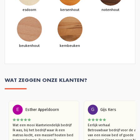
esdoorn
kersenhout
notenhout
beukenhout
kernbeuken
WAT ZEGGEN ONZE KLANTEN?
E
Esther Appeldoorn
G
Gijs Kers
Wat een mooi klantvriendelijk bedrijf

Eerlijk verhaal

p 
Ik was, bij het bedrijf waar ik een 
Betrouwbaar bedrijf voor de
n 
matras kocht, een massief houten bed 
van een nieuw bed of goede 
n. 