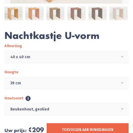
Nachtkastje U-vorm
Afmeting
40 x 40 cm
Hoogte
39 cm
Houtsoort
Beukenhout, geolied
€209
Uw prijs:
TOEVOEGEN AAN WINKELWAGEN