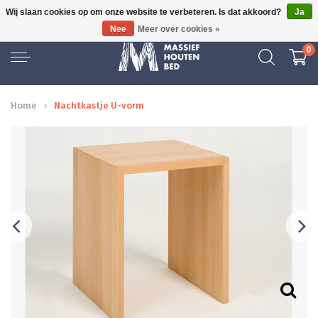
Wij slaan cookies op om onze website te verbeteren. Is dat akkoord?
Ja
6 JAAR ERVARING
GRAT
Nee
Meer over cookies »
0
Home
Nachtkastje U-vorm