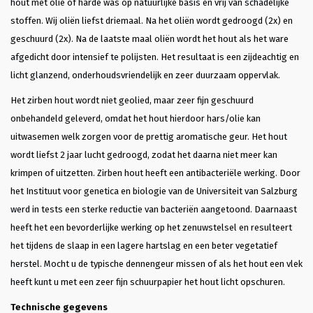
hout met olie of harde was op natuurlijke basis en vrij van schadelijke
stoffen. Wij oliën liefst driemaal. Na het oliën wordt gedroogd (2x) en
geschuurd (2x). Na de laatste maal oliën wordt het hout als het ware
afgedicht door intensief te polijsten. Het resultaat is een zijdeachtig en
licht glanzend, onderhoudsvriendelijk en zeer duurzaam oppervlak.
Het zirben hout wordt niet geolied, maar zeer fijn geschuurd
onbehandeld geleverd, omdat het hout hierdoor hars/olie kan
uitwasemen welk zorgen voor de prettig aromatische geur. Het hout
wordt liefst 2 jaar lucht gedroogd, zodat het daarna niet meer kan
krimpen of uitzetten. Zirben hout heeft een antibacteriële werking. Door
het Instituut voor genetica en biologie van de Universiteit van Salzburg
werd in tests een sterke reductie van bacteriën aangetoond. Daarnaast
heeft het een bevorderlijke werking op het zenuwstelsel en resulteert
het tijdens de slaap in een lagere hartslag en een beter vegetatief
herstel. Mocht u de typische dennengeur missen of als het hout een vlek
heeft kunt u met een zeer fijn schuurpapier het hout licht opschuren.
Technische gegevens