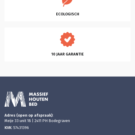
zelden tegenkom. Heel Fijn. Succes 
met je mooie bedrijf!
ECOLOGISCH
10 JAAR GARANTIE
Adres (open op afspraak)
:
Meije 33 unit 18 | 2411 PH Bodegraven
KVK
: 57431396