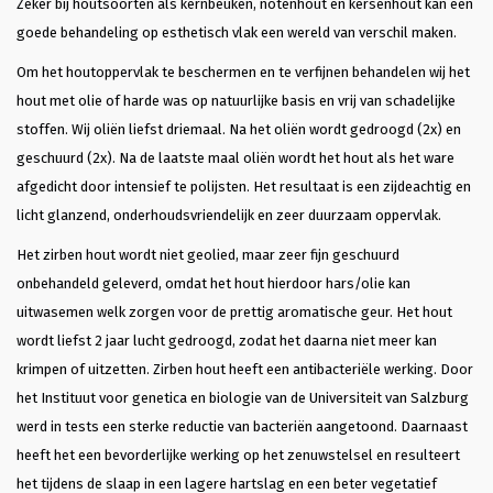
Zeker bij houtsoorten als kernbeuken, notenhout en kersenhout kan een
goede behandeling op esthetisch vlak een wereld van verschil maken.
Om het houtoppervlak te beschermen en te verfijnen behandelen wij het
hout met olie of harde was op natuurlijke basis en vrij van schadelijke
stoffen. Wij oliën liefst driemaal. Na het oliën wordt gedroogd (2x) en
geschuurd (2x). Na de laatste maal oliën wordt het hout als het ware
afgedicht door intensief te polijsten. Het resultaat is een zijdeachtig en
licht glanzend, onderhoudsvriendelijk en zeer duurzaam oppervlak.
Het zirben hout wordt niet geolied, maar zeer fijn geschuurd
onbehandeld geleverd, omdat het hout hierdoor hars/olie kan
uitwasemen welk zorgen voor de prettig aromatische geur. Het hout
wordt liefst 2 jaar lucht gedroogd, zodat het daarna niet meer kan
krimpen of uitzetten. Zirben hout heeft een antibacteriële werking. Door
het Instituut voor genetica en biologie van de Universiteit van Salzburg
werd in tests een sterke reductie van bacteriën aangetoond. Daarnaast
heeft het een bevorderlijke werking op het zenuwstelsel en resulteert
het tijdens de slaap in een lagere hartslag en een beter vegetatief