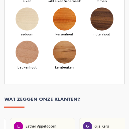
eiken
wild eiken/moeraseik
zirben
esdoorn
kersenhout
notenhout
beukenhout
kernbeuken
WAT ZEGGEN ONZE KLANTEN?
E
Esther Appeldoorn
G
Gijs Kers