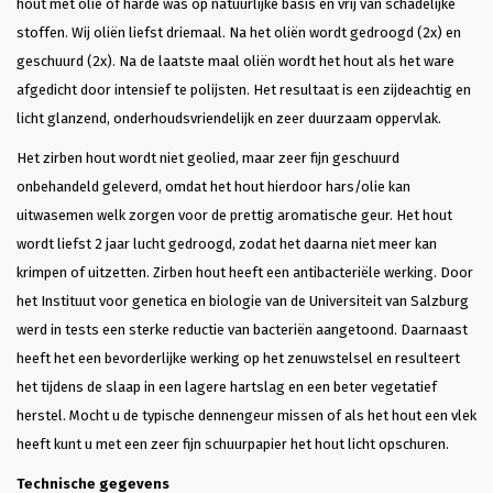
hout met olie of harde was op natuurlijke basis en vrij van schadelijke
stoffen. Wij oliën liefst driemaal. Na het oliën wordt gedroogd (2x) en
geschuurd (2x). Na de laatste maal oliën wordt het hout als het ware
afgedicht door intensief te polijsten. Het resultaat is een zijdeachtig en
licht glanzend, onderhoudsvriendelijk en zeer duurzaam oppervlak.
Het zirben hout wordt niet geolied, maar zeer fijn geschuurd
onbehandeld geleverd, omdat het hout hierdoor hars/olie kan
uitwasemen welk zorgen voor de prettig aromatische geur. Het hout
wordt liefst 2 jaar lucht gedroogd, zodat het daarna niet meer kan
krimpen of uitzetten. Zirben hout heeft een antibacteriële werking. Door
het Instituut voor genetica en biologie van de Universiteit van Salzburg
werd in tests een sterke reductie van bacteriën aangetoond. Daarnaast
heeft het een bevorderlijke werking op het zenuwstelsel en resulteert
het tijdens de slaap in een lagere hartslag en een beter vegetatief
herstel. Mocht u de typische dennengeur missen of als het hout een vlek
heeft kunt u met een zeer fijn schuurpapier het hout licht opschuren.
Technische gegevens