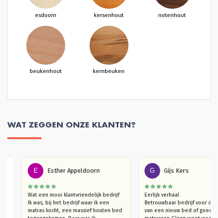
esdoorn
kersenhout
notenhout
beukenhout
kernbeuken
WAT ZEGGEN ONZE KLANTEN?
E
Esther Appeldoorn
G
Gijs Kers
n 
Wat een mooi klantvriendelijk bedrijf

Eerlijk verhaal

laap 
Ik was, bij het bedrijf waar ik een 
Betrouwbaar bedrijf voor
t een 
matras kocht, een massief houten bed 
van een nieuw bed of goe
omen. 