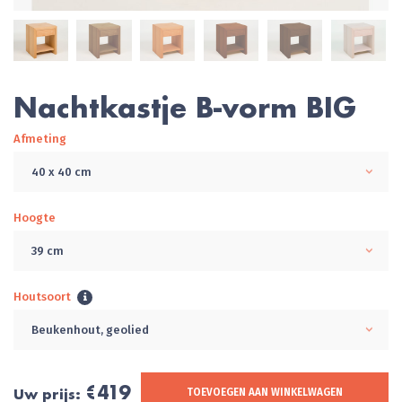
Nachtkastje B-vorm BIG
Afmeting
40 x 40 cm
Hoogte
39 cm
Houtsoort
Beukenhout, geolied
€419
Uw prijs:
TOEVOEGEN AAN WINKELWAGEN