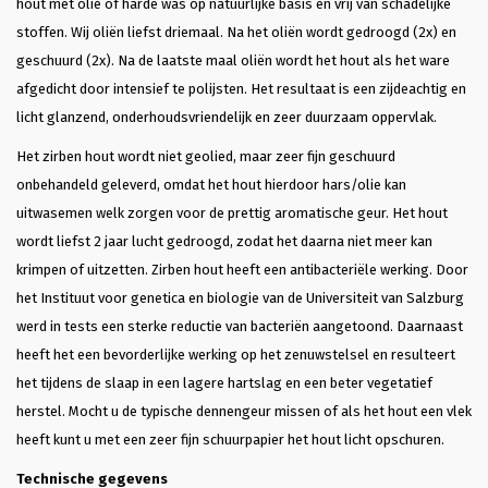
hout met olie of harde was op natuurlijke basis en vrij van schadelijke
stoffen. Wij oliën liefst driemaal. Na het oliën wordt gedroogd (2x) en
geschuurd (2x). Na de laatste maal oliën wordt het hout als het ware
afgedicht door intensief te polijsten. Het resultaat is een zijdeachtig en
licht glanzend, onderhoudsvriendelijk en zeer duurzaam oppervlak.
Het zirben hout wordt niet geolied, maar zeer fijn geschuurd
onbehandeld geleverd, omdat het hout hierdoor hars/olie kan
uitwasemen welk zorgen voor de prettig aromatische geur. Het hout
wordt liefst 2 jaar lucht gedroogd, zodat het daarna niet meer kan
krimpen of uitzetten. Zirben hout heeft een antibacteriële werking. Door
het Instituut voor genetica en biologie van de Universiteit van Salzburg
werd in tests een sterke reductie van bacteriën aangetoond. Daarnaast
heeft het een bevorderlijke werking op het zenuwstelsel en resulteert
het tijdens de slaap in een lagere hartslag en een beter vegetatief
herstel. Mocht u de typische dennengeur missen of als het hout een vlek
heeft kunt u met een zeer fijn schuurpapier het hout licht opschuren.
Technische gegevens