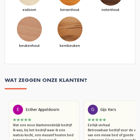
esdoorn
kersenhout
notenhout
beukenhout
kernbeuken
WAT ZEGGEN ONZE KLANTEN?
E
Esther Appeldoorn
G
Gijs Kers
Wat een mooi klantvriendelijk bedrijf

Eerlijk verhaal

p 
Ik was, bij het bedrijf waar ik een 
Betrouwbaar bedrijf voor de
n 
matras kocht, een massief houten bed 
van een nieuw bed of goede 
n. 