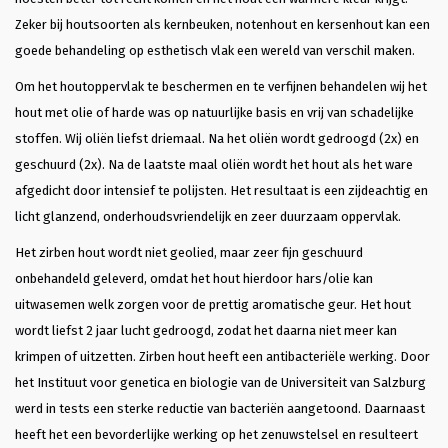
Zeker bij houtsoorten als kernbeuken, notenhout en kersenhout kan een
goede behandeling op esthetisch vlak een wereld van verschil maken.
Om het houtoppervlak te beschermen en te verfijnen behandelen wij het
hout met olie of harde was op natuurlijke basis en vrij van schadelijke
stoffen. Wij oliën liefst driemaal. Na het oliën wordt gedroogd (2x) en
geschuurd (2x). Na de laatste maal oliën wordt het hout als het ware
afgedicht door intensief te polijsten. Het resultaat is een zijdeachtig en
licht glanzend, onderhoudsvriendelijk en zeer duurzaam oppervlak.
Het zirben hout wordt niet geolied, maar zeer fijn geschuurd
onbehandeld geleverd, omdat het hout hierdoor hars/olie kan
uitwasemen welk zorgen voor de prettig aromatische geur. Het hout
wordt liefst 2 jaar lucht gedroogd, zodat het daarna niet meer kan
krimpen of uitzetten. Zirben hout heeft een antibacteriële werking. Door
het Instituut voor genetica en biologie van de Universiteit van Salzburg
werd in tests een sterke reductie van bacteriën aangetoond. Daarnaast
heeft het een bevorderlijke werking op het zenuwstelsel en resulteert