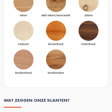
eiken
wild eiken/moeraseik
zirben
esdoorn
kersenhout
notenhout
beukenhout
kernbeuken
WAT ZEGGEN ONZE KLANTEN?