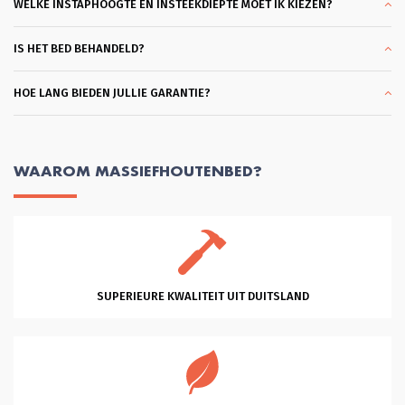
een matras had. Wat ben ik hier blij 
WELKE INSTAPHOOGTE EN INSTEEKDIEPTE MOET IK KIEZEN?
mee. En dank je wel Glenn voor je 
professionele hulp en vriendelijkheid 
en klantgerichtheid, eentje die ik 
IS HET BED BEHANDELD?
zelden tegenkom. Heel Fijn. Succes 
met je mooie bedrijf!
HOE LANG BIEDEN JULLIE GARANTIE?
WAAROM MASSIEFHOUTENBED?
SUPERIEURE KWALITEIT UIT DUITSLAND