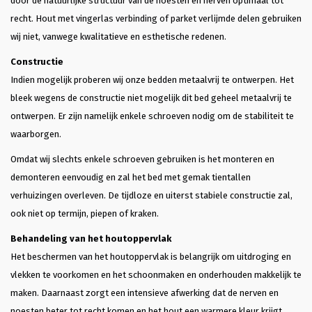
door de natuurlijke structuur van de noesten en nerven optimaal tot
recht. Hout met vingerlas verbinding of parket verlijmde delen gebruiken
wij niet, vanwege kwalitatieve en esthetische redenen.
Constructie
Indien mogelijk proberen wij onze bedden metaalvrij te ontwerpen. Het
bleek wegens de constructie niet mogelijk dit bed geheel metaalvrij te
ontwerpen. Er zijn namelijk enkele schroeven nodig om de stabiliteit te
waarborgen.
Omdat wij slechts enkele schroeven gebruiken is het monteren en
demonteren eenvoudig en zal het bed met gemak tientallen
verhuizingen overleven. De tijdloze en uiterst stabiele constructie zal,
ook niet op termijn, piepen of kraken.
Behandeling van het houtoppervlak
Het beschermen van het houtoppervlak is belangrijk om uitdroging en
vlekken te voorkomen en het schoonmaken en onderhouden makkelijk te
maken. Daarnaast zorgt een intensieve afwerking dat de nerven en
noesten beter tot recht komen en het hout een warmere kleur krijgt.