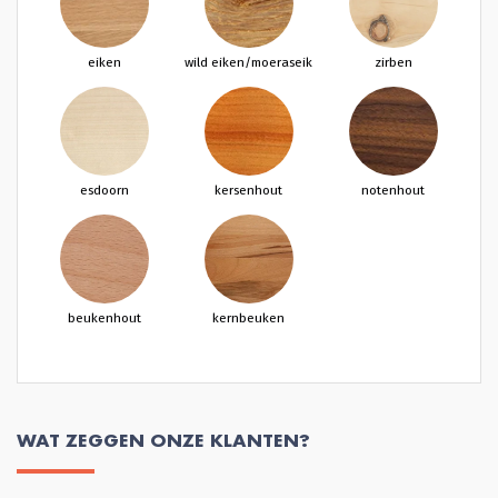
eiken
wild eiken/moeraseik
zirben
esdoorn
kersenhout
notenhout
beukenhout
kernbeuken
WAT ZEGGEN ONZE KLANTEN?