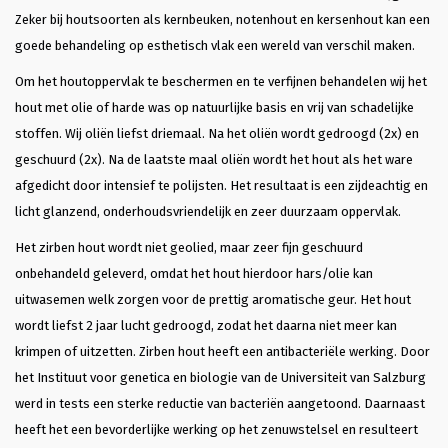
Zeker bij houtsoorten als kernbeuken, notenhout en kersenhout kan een
goede behandeling op esthetisch vlak een wereld van verschil maken.
Om het houtoppervlak te beschermen en te verfijnen behandelen wij het
hout met olie of harde was op natuurlijke basis en vrij van schadelijke
stoffen. Wij oliën liefst driemaal. Na het oliën wordt gedroogd (2x) en
geschuurd (2x). Na de laatste maal oliën wordt het hout als het ware
afgedicht door intensief te polijsten. Het resultaat is een zijdeachtig en
licht glanzend, onderhoudsvriendelijk en zeer duurzaam oppervlak.
Het zirben hout wordt niet geolied, maar zeer fijn geschuurd
onbehandeld geleverd, omdat het hout hierdoor hars/olie kan
uitwasemen welk zorgen voor de prettig aromatische geur. Het hout
wordt liefst 2 jaar lucht gedroogd, zodat het daarna niet meer kan
krimpen of uitzetten. Zirben hout heeft een antibacteriële werking. Door
het Instituut voor genetica en biologie van de Universiteit van Salzburg
werd in tests een sterke reductie van bacteriën aangetoond. Daarnaast
heeft het een bevorderlijke werking op het zenuwstelsel en resulteert