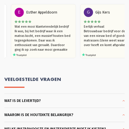
E
Esther Appeldoorn
G
Gijs Kers
n 
Wat een mooi klantvriendelijk bedrijf

Eerlijk verhaal

laap 
Ik was, bij het bedrijf waar ik een 
Betrouwbaar bedrijf voor
t een 
matras kocht, een massief houten bed 
van een nieuw bed of go
omen. 
tegengekomen. Daar was ik 
matrassen.Glenn weet waar
, vind 
enthousiast van geraakt. Daardoor  
over heeft en komt afspra
ging ik op zoek naar mooi gemaakte 
houten bedden (die niet kraken). Ik 
kwam bij Massief Houten Bed uit. Ik 
ben eerst langsgegaan in de 
showroom, om te kijken naar het 
model van mijn interesse en het hout 
te ervaren. Ik trof een heel plezierige 
VEELGESTELDE VRAGEN
verkoper Glenn die, hoera, je echt de 
tijd geeft om rond te kijken en heel 
goed meedenkt. Ook in de overleggen 
daarna, blijft hij met je meedenken 
WAT IS DE LEVERTIJD?
totdat je helemaal achter je keuze kan 
staan. Dat vond ik heel plezierig en 
klantvriendelijk. Ik kon slagen met een 
heel mooi bed Bergen. Bodems ook 
WAAROM IS DE HOUTDIKTE BELANGRIJK?
gekocht die heel coulant eerder 
gebracht konden worden omdat ik al 
een matras had. Wat ben ik hier blij 
WELKE INSTAPHOOGTE EN INSTEEKDIEPTE MOET IK KIEZEN?