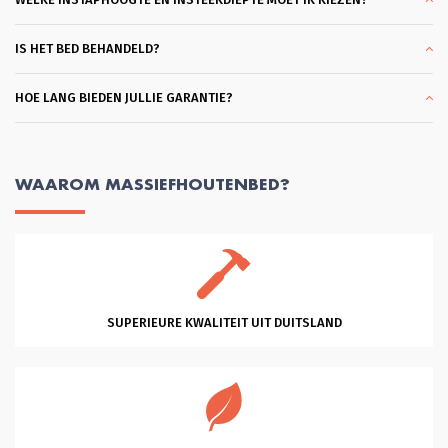
mee. En dank je wel Glenn voor je 
professionele hulp en vriendelijkheid 
en klantgerichtheid, eentje die ik 
IS HET BED BEHANDELD?
zelden tegenkom. Heel Fijn. Succes 
met je mooie bedrijf!
HOE LANG BIEDEN JULLIE GARANTIE?
WAAROM MASSIEFHOUTENBED?
SUPERIEURE KWALITEIT UIT DUITSLAND