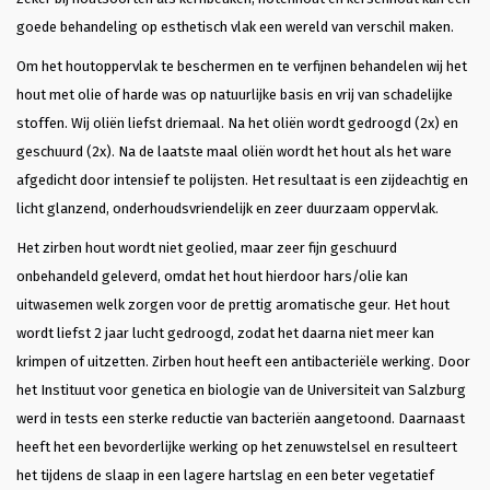
goede behandeling op esthetisch vlak een wereld van verschil maken.
Om het houtoppervlak te beschermen en te verfijnen behandelen wij het
hout met olie of harde was op natuurlijke basis en vrij van schadelijke
stoffen. Wij oliën liefst driemaal. Na het oliën wordt gedroogd (2x) en
geschuurd (2x). Na de laatste maal oliën wordt het hout als het ware
afgedicht door intensief te polijsten. Het resultaat is een zijdeachtig en
licht glanzend, onderhoudsvriendelijk en zeer duurzaam oppervlak.
Het zirben hout wordt niet geolied, maar zeer fijn geschuurd
onbehandeld geleverd, omdat het hout hierdoor hars/olie kan
uitwasemen welk zorgen voor de prettig aromatische geur. Het hout
wordt liefst 2 jaar lucht gedroogd, zodat het daarna niet meer kan
krimpen of uitzetten. Zirben hout heeft een antibacteriële werking. Door
het Instituut voor genetica en biologie van de Universiteit van Salzburg
werd in tests een sterke reductie van bacteriën aangetoond. Daarnaast
heeft het een bevorderlijke werking op het zenuwstelsel en resulteert
het tijdens de slaap in een lagere hartslag en een beter vegetatief