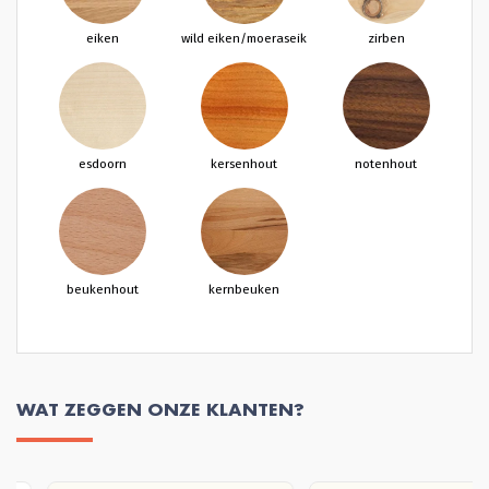
eiken
wild eiken/moeraseik
zirben
esdoorn
kersenhout
notenhout
beukenhout
kernbeuken
WAT ZEGGEN ONZE KLANTEN?