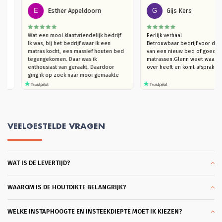
E
Esther Appeldoorn
G
Gijs Kers
en 
Wat een mooi klantvriendelijk bedrijf

Eerlijk verhaal

slaap 
Ik was, bij het bedrijf waar ik een 
Betrouwbaar bedrijf voo
it een 
matras kocht, een massief houten bed 
van een nieuw bed of go
komen. 
tegengekomen. Daar was ik 
matrassen.Glenn weet waa
d, vind 
enthousiast van geraakt. Daardoor  
over heeft en komt afspr
ging ik op zoek naar mooi gemaakte 
houten bedden (die niet kraken). Ik 
kwam bij Massief Houten Bed uit. Ik 
ben eerst langsgegaan in de 
showroom, om te kijken naar het 
model van mijn interesse en het hout 
te ervaren. Ik trof een heel plezierige 
VEELGESTELDE VRAGEN
verkoper Glenn die, hoera, je echt de 
tijd geeft om rond te kijken en heel 
goed meedenkt. Ook in de overleggen 
daarna, blijft hij met je meedenken 
WAT IS DE LEVERTIJD?
totdat je helemaal achter je keuze kan 
staan. Dat vond ik heel plezierig en 
klantvriendelijk. Ik kon slagen met een 
heel mooi bed Bergen. Bodems ook 
WAAROM IS DE HOUTDIKTE BELANGRIJK?
gekocht die heel coulant eerder 
gebracht konden worden omdat ik al 
een matras had. Wat ben ik hier blij 
WELKE INSTAPHOOGTE EN INSTEEKDIEPTE MOET IK KIEZEN?
mee. En dank je wel Glenn voor je 