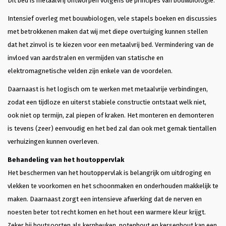
Dit bed is metaalvrij ontworpen volgens de principes van bouwbiologie.
Intensief overleg met bouwbiologen, vele stapels boeken en discussies
met betrokkenen maken dat wij met diepe overtuiging kunnen stellen
dat het zinvol is te kiezen voor een metaalvrij bed. Vermindering van de
invloed van aardstralen en vermijden van statische en
elektromagnetische velden zijn enkele van de voordelen.
Daarnaast is het logisch om te werken met metaalvrije verbindingen,
zodat een tijdloze en uiterst stabiele constructie ontstaat welk niet,
ook niet op termijn, zal piepen of kraken. Het monteren en demonteren
is tevens (zeer) eenvoudig en het bed zal dan ook met gemak tientallen
verhuizingen kunnen overleven.
Behandeling van het houtoppervlak
Het beschermen van het houtoppervlak is belangrijk om uitdroging en
vlekken te voorkomen en het schoonmaken en onderhouden makkelijk te
maken. Daarnaast zorgt een intensieve afwerking dat de nerven en
noesten beter tot recht komen en het hout een warmere kleur krijgt.
Zeker bij houtsoorten als kernbeuken, notenhout en kersenhout kan een