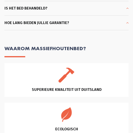
professionele hulp en vriendelijkheid 
en klantgerichtheid, eentje die ik 
IS HET BED BEHANDELD?
zelden tegenkom. Heel Fijn. Succes 
met je mooie bedrijf!
HOE LANG BIEDEN JULLIE GARANTIE?
WAAROM MASSIEFHOUTENBED?
SUPERIEURE KWALITEIT UIT DUITSLAND
ECOLOGISCH