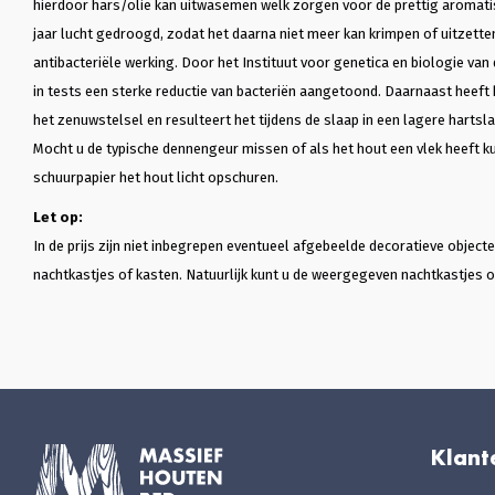
hierdoor hars/olie kan uitwasemen welk zorgen voor de prettig aromatis
jaar lucht gedroogd, zodat het daarna niet meer kan krimpen of uitzette
antibacteriële werking. Door het Instituut voor genetica en biologie van
in tests een sterke reductie van bacteriën aangetoond. Daarnaast heeft 
het zenuwstelsel en resulteert het tijdens de slaap in een lagere hartsla
Mocht u de typische dennengeur missen of als het hout een vlek heeft ku
schuurpapier het hout licht opschuren.
Let op:
In de prijs zijn niet inbegrepen eventueel afgebeelde decoratieve objec
nachtkastjes of kasten. Natuurlijk kunt u de weergegeven nachtkastjes of
Klant