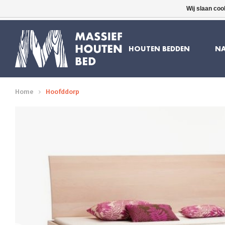
Wij slaan coo
16 JAAR ERVARING
GRATIS BEZORGD
HOUTEN BEDDEN
NA
Home
Hoofddorp