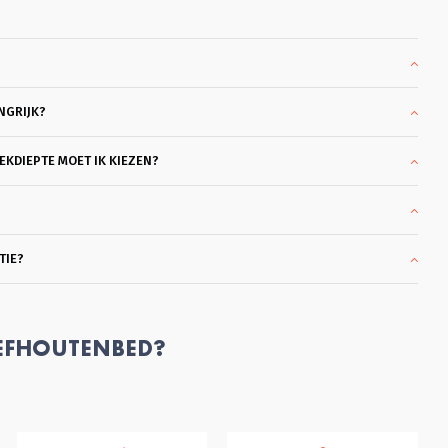
era, je echt de tijd geeft om 
nd te kijken en heel goed 
edenkt. Ook in de overleggen 
arna, blijft hij met je meedenken 
tdat je helemaal achter je keuze 
n staan. Dat vond ik heel 
NGRIJK?
ezierig en klantvriendelijk. Ik kon 
agen met een heel mooi bed 
rgen. Bodems ook gekocht die 
KDIEPTE MOET IK KIEZEN?
el coulant eerder gebracht 
nden worden omdat ik al een 
tras had. Wat ben ik hier blij 
e. En dank je wel Glenn voor je 
ofessionele hulp en 
TIE?
iendelijkheid en klantgerichtheid, 
ntje die ik zelden tegenkom. 
el Fijn. Succes met je mooie 
drijf!
EFHOUTENBED?