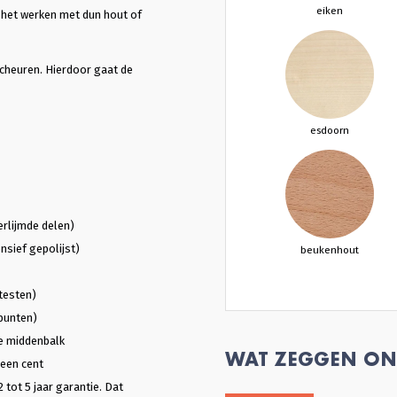
eiken
s het werken met dun hout of
scheuren. Hierdoor gaat de
esdoorn
erlijmde delen)
nsief gepolijst)
beukenhout
testen)
punten)
e middenbalk
WAT ZEGGEN ON
 een cent
2 tot 5 jaar garantie. Dat