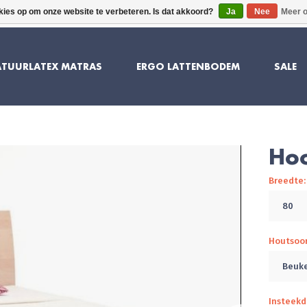
kies op om onze website te verbeteren. Is dat akkoord?
Ja
Nee
Meer o
10 JAAR GARANTIE
SUPERIEU
TUURLATEX MATRAS
ERGO LATTENBODEM
SALE
Ho
Breedte:
80
Houtsoo
Beuke
Insteekd