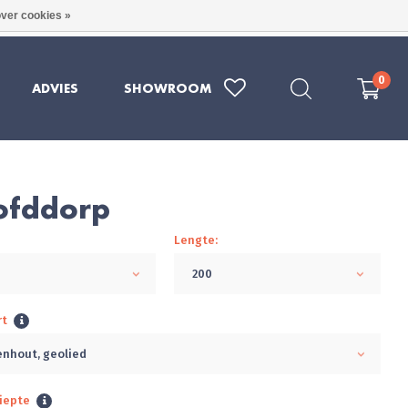
ver cookies »
RE KWALITEIT UIT DUITSLAND
079 - 202 1969
0
ADVIES
SHOWROOM
ofddorp
Lengte:
200
rt
nhout, geolied
iepte