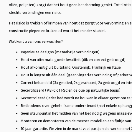
oliën, polijsten) zorgt dat het hout geen bescherming geniet. Tot slot i
slechte verbindingen een risico.
Het risico is trekken of krimpen van hout dat zorgt voor vervorming en 
constructie piepen en kraken of wordt het minder stabiel.
Wat kunt u van ons verwachten?
Ingenieuze designs (metaalvrije verbindingen)
Hout van uitermate goede kwaliteit (dik en correct gedroogd)
Hout afkomstig uit Duitsland, Oostenrijk, Frankrijk en Italië
Hout in lengte uit één deel (geen vingerlas verbinding of parket v
Correct behandeld (3x geolied, 2x geschuurd, 2x gedroogd en inte
Gecertificeerd (PEFC of FSC en de olie op natuurlijke basis)
Gecontroleerd (ieder bed wordt na bouwen in elkaar gezet om te 
Bedbodems over gehele frame ondersteund (niet enkele ophang
Geen steunpunt in het midden van het bed nodig wegens massiev
Monteren en demonteren van de meeste modellen een fluitje van
10 jaar garantie. We zien in de markt veel partijen die werken met 