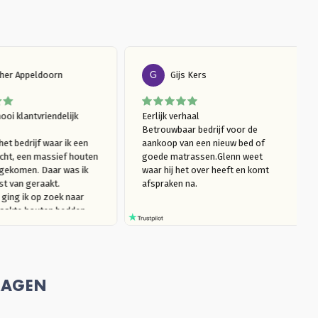
E
Esther Appeldoorn
G
Gijs Kers
t een mooi klantvriendelijk 
Eerlijk verhaal

drijf

Betrouwbaar bedrijf voor de 
 was, bij het bedrijf waar ik een 
aankoop van een nieuw bed of 
tras kocht, een massief houten 
goede matrassen.Glenn weet 
d tegengekomen. Daar was ik 
waar hij het over heeft en komt 
thousiast van geraakt. 
afspraken na. 
ardoor  ging ik op zoek naar 
ooi gemaakte houten bedden 
ie niet kraken). Ik kwam bij 
ssief Houten Bed uit. Ik ben 
rst langsgegaan in de 
owroom, om te kijken naar het 
del van mijn interesse en het 
RAGEN
ut te ervaren. Ik trof een heel 
ezierige verkoper Glenn die, 