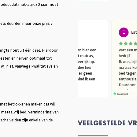
roduct dat makkelijk 30 jaar moet
ets duurder, maar onze prijs /
rg
E vd Berg
hier mijn bed 
Meer dan 2 jaar geleden hier een 
Wa
engte hout uit één deel. Hierdoor
Lienz bed gekocht met matras, 
be
oesten en nerven optimaal tot
hier mijn bed 
slaap er nog steeds heerlijk op. 
Ik
 wij niet, vanwege kwalitatieve en
tras. Ik wilde 
Vanuit een duurzaam idee hier 
ma
tijdje erop slapen 
terecht gekomen. Dat er geen 
be
wilde beoordelen. 
metaal zit in het bed, vind ik een 
en
lijk en ik ben er nog 
mooie bijkomstigheid.
Da
 mee. Vanuit een 
m
dee voor deze 
(d
ekozen. Ik had voor 
Ma
 met betrokkenen maken dat wij
de hele website 
ee
n metaalvrij bed. Vermindering van
r staat echt alle 
sh
je nodig hebt op. 
mo
sche velden zijn enkele van de
VEELGESTELDE V
ho
pl