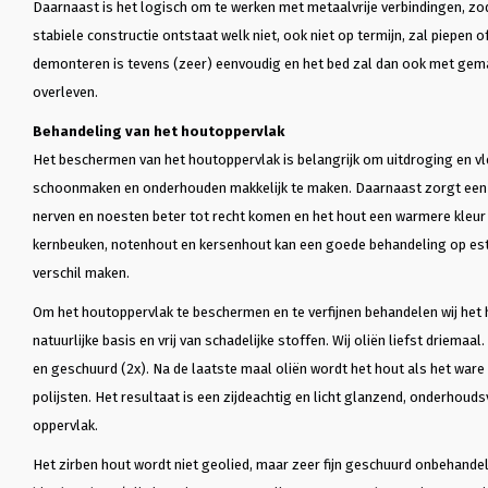
Daarnaast is het logisch om te werken met metaalvrije verbindingen, zod
stabiele constructie ontstaat welk niet, ook niet op termijn, zal piepen 
demonteren is tevens (zeer) eenvoudig en het bed zal dan ook met gema
overleven.
Behandeling van het houtoppervlak
Het beschermen van het houtoppervlak is belangrijk om uitdroging en v
schoonmaken en onderhouden makkelijk te maken. Daarnaast zorgt een 
nerven en noesten beter tot recht komen en het hout een warmere kleur k
kernbeuken, notenhout en kersenhout kan een goede behandeling op est
verschil maken.
Om het houtoppervlak te beschermen en te verfijnen behandelen wij het 
natuurlijke basis en vrij van schadelijke stoffen. Wij oliën liefst driemaa
en geschuurd (2x). Na de laatste maal oliën wordt het hout als het ware 
polijsten. Het resultaat is een zijdeachtig en licht glanzend, onderhoud
oppervlak.
Het zirben hout wordt niet geolied, maar zeer fijn geschuurd onbehande