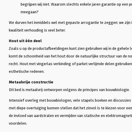
begrijpen wij niet. Waarom slechts enkele jaren garantie op een p
meegaan?
We durven het inmiddels wel met gepaste arrogantie te zeggen: we zijn i
kwaliteit verhouding is veel beter.
J
Joost Boermans
E
E vd Be
Hout uit één deel
Een absolute aanrader!

2 jaar geleden 
Zoals u op de productafbeeldingen kunt zien gebruiken wij in de gehele l
ber of 
Een absolute aanrader!Zeer goede 
gekocht…

komt de schoonheid van het hout door de natuurlijke structuur van de n
frame 
service, zeer netjes werkend en 
2 jaar geleden 
recht. Hout met vingerlas verbinding of parket verlijmde delen gebruiken
was 
ook belangrijk een prachtig en 
gekocht met ma
zeer kwalitatief product! Denkt 
eerst eens een 
esthetische redenen.
e bed 
mee, is zeer goed bereikbaar en 
voordat ik het 
igh 
flexibel!
Het slaapt heer
Metaalvrije constructie
le!Even 
steeds erg blij
Dit bed is metaalvrij ontworpen volgens de principes van bouwbiologie.
ays, 
milieubewust i
onderneming g
Intensief overleg met bouwbiologen, vele stapels boeken en discussies
 
mijn afspraak 
met diepe overtuiging kunnen stellen dat het zinvol is te kiezen voor ee
bestudeerd, daa
informatie die 
de invloed van aardstralen en vermijden van statische en elektromagneti
voordelen.