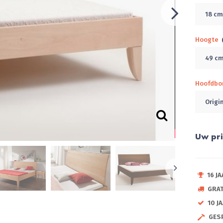
18 c
Hoogte
49 c
Hoofdbo
Origi
Uw pri
16 J
GRA
10 J
GES