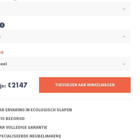
m
m
rd
neel
€2147
js:
TOEVOEGEN AAN WINKELWAGEN
AAR ERVARING IN ECOLOGISCH SLAPEN
TIS BEZORGD
AAR VOLLEDIGE GARANTIE
PECIALISEERDE MEUBELMAKERIJ