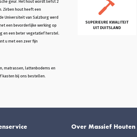
che geur. Het hout wordt liefst 2
n. Zirben hout heeft een
 de Universiteit van Salzburg werd
SUPERIEURE KWALITEIT
het een bevorderlijke werking op
UIT DUITSLAND
g en een beter vegetatief herstel.
nt u met een zeer fijn
ten, matrassen, lattenbodems en
 kasten bij ons bestellen.
enservice
Over Massief Houten