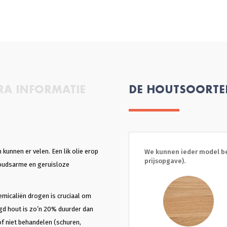
RA INFORMATIE
DE HOUTSOORT
kunnen er velen. Een lik olie erop
We kunnen ieder model be
prijsopgave).
houdsarme en geruisloze
emicaliën drogen is cruciaal om
gd hout is zo’n 20% duurder dan
 of niet behandelen (schuren,