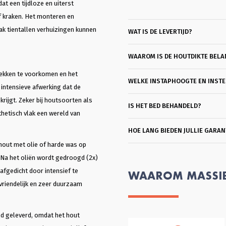
ho
at een tijdloze en uiterst
ro
of kraken. Het monteren en
me
da
k tientallen verhuizingen kunnen
WAT IS DE LEVERTIJD?
to
ka
WAAROM IS DE HOUTDIKTE BELA
pl
sl
lekken te voorkomen en het
Be
WELKE INSTAPHOOGTE EN INSTEE
he
intensieve afwerking dat de
ko
rijgt. Zeker bij houtsoorten als
IS HET BED BEHANDELD?
ma
hetisch vlak een wereld van
me
pr
HOE LANG BIEDEN JULLIE GARAN
vr
ee
hout met olie of harde was op
He
l. Na het oliën wordt gedroogd (2x)
be
afgedicht door intensief te
WAAROM MASSI
svriendelijk en zeer duurzaam
ld geleverd, omdat het hout