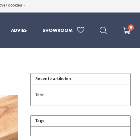
over cookies »
RE KWALITEIT UIT DUITSLAND
079 - 202 1969
0
ADVIES
SHOWROOM
Recente artikelen
Test
Tags