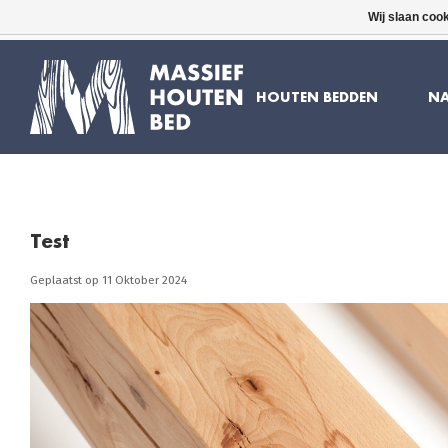
Wij slaan coo
16 JAAR ERVARING
GRATIS BEZORGD
HOUTEN BEDDEN
NA
Test
Geplaatst op
11 Oktober 2024