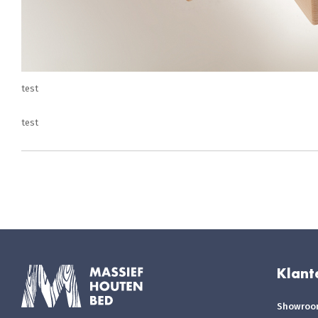
test
test
Klant
Showro