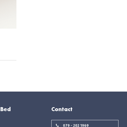
 Bed
Contact
079 - 202 1969