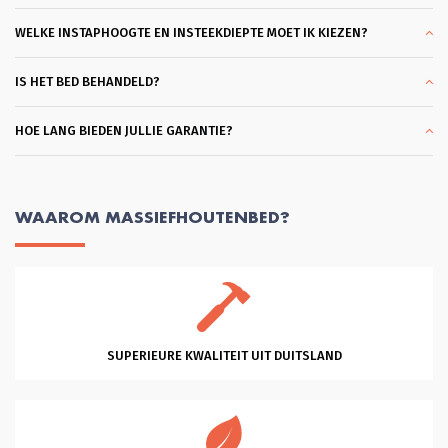
gebracht konden worden omdat ik al 
een matras had. Wat ben ik hier blij 
WELKE INSTAPHOOGTE EN INSTEEKDIEPTE MOET IK KIEZEN?
mee. En dank je wel Glenn voor je 
professionele hulp en vriendelijkheid 
en klantgerichtheid, eentje die ik 
IS HET BED BEHANDELD?
zelden tegenkom. Heel Fijn. Succes 
met je mooie bedrijf!
HOE LANG BIEDEN JULLIE GARANTIE?
WAAROM MASSIEFHOUTENBED?
SUPERIEURE KWALITEIT UIT DUITSLAND