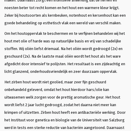
maken. Daarnaast zorgt een intensieve afwerking dat de nerven en
noesten beter tot recht komen en het hout een warmere kleur krijgt.
Zeker bij houtsoorten als kernbeuken, notenhout en kersenhout kan een
goede behandeling op esthetisch vlak een wereld van verschil maken.
Om het houtoppervlak te beschermen en te verfijnen behandelen wij het
hout met olie of harde was op natuurlijke basis en vrij van schadelijke
stoffen. Wij oliën liefst driemaal. Na het oliën wordt gedroogd (2x) en
geschuurd (2x). Na de laatste maal oliën wordt het hout als het ware
afgedicht door intensief te polijsten. Het resultaat is een zijdeachtig en
licht glanzend, onderhoudsvriendelijk en zeer duurzaam oppervlak.
Het zirben hout wordt niet geolied, maar zeer fijn geschuurd
onbehandeld geleverd, omdat het hout hierdoor hars/olie kan
uitwasemen welk zorgen voor de prettig aromatische geur. Het hout
wordt liefst 2 jaar lucht gedroogd, zodat het daarna niet meer kan
krimpen of uitzetten. Zirben hout heeft een antibacteriële werking. Door
het Instituut voor genetica en biologie van de Universiteit van Salzburg
werd in tests een sterke reductie van bacteriën aangetoond. Daarnaast