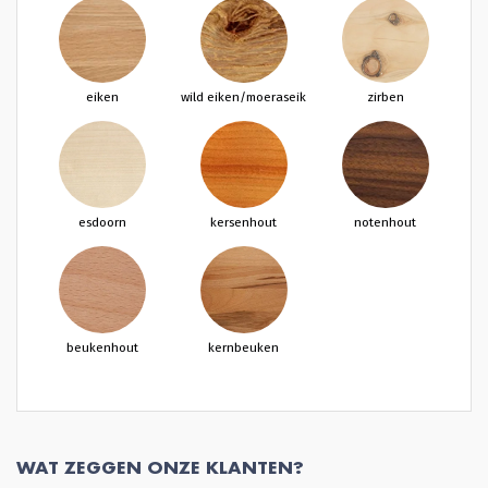
eiken
wild eiken/moeraseik
zirben
esdoorn
kersenhout
notenhout
beukenhout
kernbeuken
WAT ZEGGEN ONZE KLANTEN?