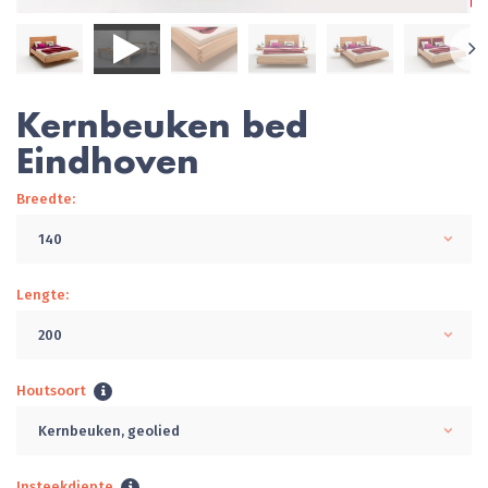
Kernbeuken bed
Eindhoven
Breedte:
140
Lengte:
200
Houtsoort
Kernbeuken, geolied
Insteekdiepte