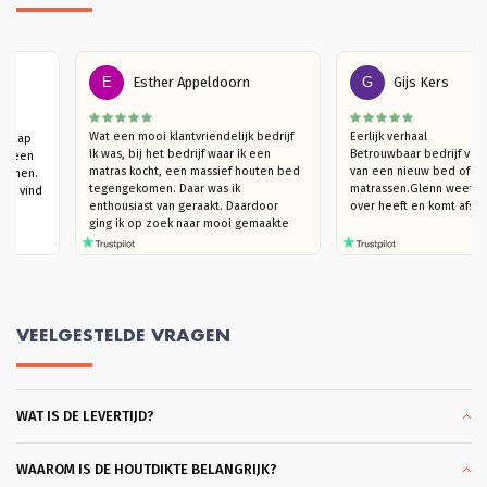
E
Esther Appeldoorn
G
Gijs Kers
ier een 
Wat een mooi klantvriendelijk bedrijf

Eerlijk verhaal

ras, slaap 
Ik was, bij het bedrijf waar ik een 
Betrouwbaar bedrij
 Vanuit een 
matras kocht, een massief houten bed 
van een nieuw bed 
ht gekomen. 
tegengekomen. Daar was ik 
matrassen.Glenn wee
het bed, vind 
enthousiast van geraakt. Daardoor  
over heeft en komt 
id.
ging ik op zoek naar mooi gemaakte 
houten bedden (die niet kraken). Ik 
kwam bij Massief Houten Bed uit. Ik 
ben eerst langsgegaan in de 
showroom, om te kijken naar het 
model van mijn interesse en het hout 
te ervaren. Ik trof een heel plezierige 
VEELGESTELDE VRAGEN
verkoper Glenn die, hoera, je echt de 
tijd geeft om rond te kijken en heel 
goed meedenkt. Ook in de overleggen 
daarna, blijft hij met je meedenken 
WAT IS DE LEVERTIJD?
totdat je helemaal achter je keuze kan 
staan. Dat vond ik heel plezierig en 
klantvriendelijk. Ik kon slagen met een 
heel mooi bed Bergen. Bodems ook 
WAAROM IS DE HOUTDIKTE BELANGRIJK?
gekocht die heel coulant eerder 