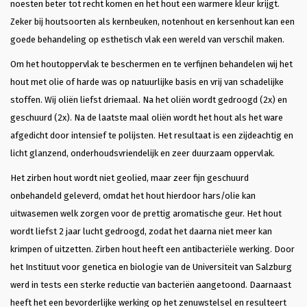
noesten beter tot recht komen en het hout een warmere kleur krijgt.
Zeker bij houtsoorten als kernbeuken, notenhout en kersenhout kan een
goede behandeling op esthetisch vlak een wereld van verschil maken.
Om het houtoppervlak te beschermen en te verfijnen behandelen wij het
hout met olie of harde was op natuurlijke basis en vrij van schadelijke
stoffen. Wij oliën liefst driemaal. Na het oliën wordt gedroogd (2x) en
geschuurd (2x). Na de laatste maal oliën wordt het hout als het ware
afgedicht door intensief te polijsten. Het resultaat is een zijdeachtig en
licht glanzend, onderhoudsvriendelijk en zeer duurzaam oppervlak.
Het zirben hout wordt niet geolied, maar zeer fijn geschuurd
onbehandeld geleverd, omdat het hout hierdoor hars/olie kan
uitwasemen welk zorgen voor de prettig aromatische geur. Het hout
wordt liefst 2 jaar lucht gedroogd, zodat het daarna niet meer kan
krimpen of uitzetten. Zirben hout heeft een antibacteriële werking. Door
het Instituut voor genetica en biologie van de Universiteit van Salzburg
werd in tests een sterke reductie van bacteriën aangetoond. Daarnaast
heeft het een bevorderlijke werking op het zenuwstelsel en resulteert