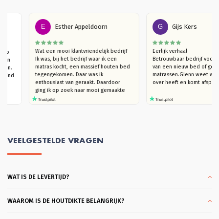
E
Esther Appeldoorn
G
Gijs Kers
r een 
Wat een mooi klantvriendelijk bedrijf

Eerlijk verhaal

s, slaap 
Ik was, bij het bedrijf waar ik een 
Betrouwbaar bedrijf 
anuit een 
matras kocht, een massief houten bed 
van een nieuw bed of
 gekomen. 
tegengekomen. Daar was ik 
matrassen.Glenn weet 
 bed, vind 
enthousiast van geraakt. Daardoor  
over heeft en komt af
.
ging ik op zoek naar mooi gemaakte 
houten bedden (die niet kraken). Ik 
kwam bij Massief Houten Bed uit. Ik 
ben eerst langsgegaan in de 
showroom, om te kijken naar het 
model van mijn interesse en het hout 
te ervaren. Ik trof een heel plezierige 
VEELGESTELDE VRAGEN
verkoper Glenn die, hoera, je echt de 
tijd geeft om rond te kijken en heel 
goed meedenkt. Ook in de overleggen 
daarna, blijft hij met je meedenken 
WAT IS DE LEVERTIJD?
totdat je helemaal achter je keuze kan 
staan. Dat vond ik heel plezierig en 
klantvriendelijk. Ik kon slagen met een 
heel mooi bed Bergen. Bodems ook 
WAAROM IS DE HOUTDIKTE BELANGRIJK?
gekocht die heel coulant eerder 
gebracht konden worden omdat ik al 