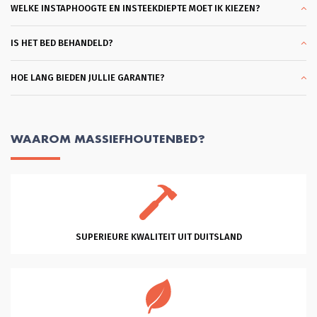
een matras had. Wat ben ik hier blij 
WELKE INSTAPHOOGTE EN INSTEEKDIEPTE MOET IK KIEZEN?
mee. En dank je wel Glenn voor je 
professionele hulp en vriendelijkheid 
en klantgerichtheid, eentje die ik 
IS HET BED BEHANDELD?
zelden tegenkom. Heel Fijn. Succes 
met je mooie bedrijf!
HOE LANG BIEDEN JULLIE GARANTIE?
WAAROM MASSIEFHOUTENBED?
SUPERIEURE KWALITEIT UIT DUITSLAND