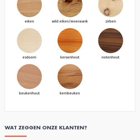
eiken
wild eiken/moeraseik
zirben
esdoorn
kersenhout
notenhout
beukenhout
kernbeuken
WAT ZEGGEN ONZE KLANTEN?