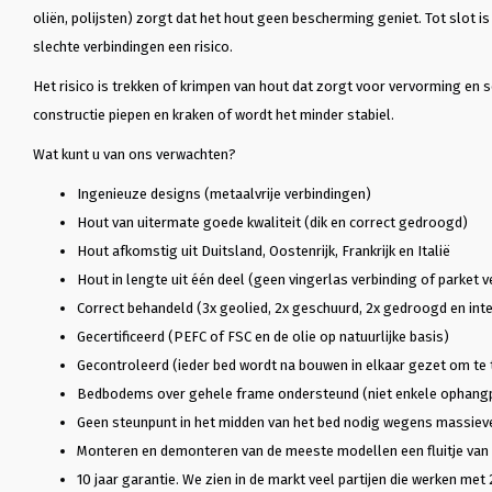
oliën, polijsten) zorgt dat het hout geen bescherming geniet. Tot slot i
slechte verbindingen een risico.
Het risico is trekken of krimpen van hout dat zorgt voor vervorming en 
constructie piepen en kraken of wordt het minder stabiel.
Wat kunt u van ons verwachten?
Ingenieuze designs (metaalvrije verbindingen)
Hout van uitermate goede kwaliteit (dik en correct gedroogd)
Hout afkomstig uit Duitsland, Oostenrijk, Frankrijk en Italië
Hout in lengte uit één deel (geen vingerlas verbinding of parket v
Correct behandeld (3x geolied, 2x geschuurd, 2x gedroogd en inte
Gecertificeerd (PEFC of FSC en de olie op natuurlijke basis)
Gecontroleerd (ieder bed wordt na bouwen in elkaar gezet om te 
Bedbodems over gehele frame ondersteund (niet enkele ophang
Geen steunpunt in het midden van het bed nodig wegens massiev
Monteren en demonteren van de meeste modellen een fluitje van
10 jaar garantie. We zien in de markt veel partijen die werken met 