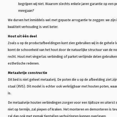
begrijpen wij niet. Waarom slechts enkele jaren garantie op een p
meegaan?
We durven het inmiddels wel met gepaste arrogantie te zeggen: we zijn i
kwaliteit verhouding is veel beter.
J
Joost Boermans
E
E vd Berg
Hout uit één deel
Een absolute aanrader!

2 jaar geleden hie
Zoals u op de productafbeeldingen kunt zien gebruiken wij in de gehele l
r of 
Een absolute aanrader!Zeer goede 
gekocht…

komt de schoonheid van het hout door de natuurlijke structuur van de n
ame 
service, zeer netjes werkend en 
2 jaar geleden hie
recht. Hout met vingerlas verbinding of parket verlijmde delen gebruiken
 
ook belangrijk een prachtig en 
gekocht met matra
zeer kwalitatief product! Denkt 
eerst eens een tij
esthetische redenen.
ed 
mee, is zeer goed bereikbaar en 
voordat ik het wi
flexibel!
Het slaapt heerlij
Metaalvrije constructie
Even 
steeds erg blij me
Dit bed is niet geheel metaalvrij. De poten die u op de afbeelding ziet zi
s, 
milieubewust idee
staal (RVS). Dit model is echter ook verkrijgbaar met houten poten, waa
onderneming geko
mijn afspraak de 
is.
bestudeerd, daar 
informatie die je 
De metaalvrije houten verbindingen zorgen voor een tijdloze en uiterst s
niet op termijn, zal piepen of kraken. Het monteren en demonteren is te
zal dan ook met gemak tientallen verhuizingen kunnen overleven.