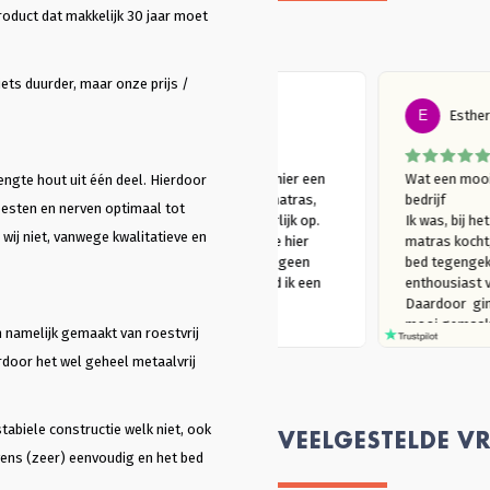
roduct dat makkelijk 30 jaar moet
ets duurder, maar onze prijs /
E vd Berg
E
r mijn bed 
Meer dan 2 jaar geleden hier een 
Wat e
engte hout uit één deel. Hierdoor
Lienz bed gekocht met matras, 
bedrij
oesten en nerven optimaal tot
r mijn bed 
slaap er nog steeds heerlijk op. 
Ik wa
 wij niet, vanwege kwalitatieve en
s. Ik wilde 
Vanuit een duurzaam idee hier 
matr
dje erop slapen 
terecht gekomen. Dat er geen 
bed 
lde beoordelen. 
metaal zit in het bed, vind ik een 
enth
k en ik ben er nog 
mooie bijkomstigheid.
Daard
e. Vanuit een 
mooi
jn namelijk gemaakt van roestvrij
 voor deze 
(die 
rdoor het wel geheel metaalvrij
zen. Ik had voor 
Massi
hele website 
eers
staat echt alle 
show
nodig hebt op. 
mode
tabiele constructie welk niet, ook
VEELGESTELDE V
hout 
vens (zeer) eenvoudig en het bed
plezi