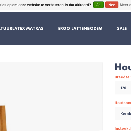
kies op om onze website te verbeteren. Is dat akkoord?
Ja
Nee
Meer o
10 JAAR GARANTIE
SUPERIEU
TUURLATEX MATRAS
ERGO LATTENBODEM
SALE
Hou
Breedte:
120
Houtsoo
Kernb
Insteekd