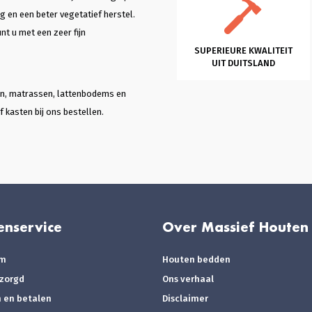
g en een beter vegetatief herstel.
nt u met een zeer fijn
SUPERIEURE KWALITEIT
UIT DUITSLAND
ten, matrassen, lattenbodems en
 kasten bij ons bestellen.
enservice
Over Massief Houten
om
Houten bedden
ezorgd
Ons verhaal
n en betalen
Disclaimer