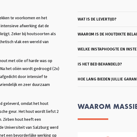
hoera
rond 
meed
daarn
lekken te voorkomen en het
WAT IS DE LEVERTIJD?
totda
intensieve afwerking dat de
kan s
rijgt. Zeker bij houtsoorten als
WAAROM IS DE HOUTDIKTE BELA
plezi
slag
hetisch vlak een wereld van
Berg
WELKE INSTAPHOOGTE EN INSTEE
heel
kond
hout met olie of harde was op
IS HET BED BEHANDELD?
matra
l. Na het oliën wordt gedroogd (2x)
mee. 
prof
afgedicht door intensief te
HOE LANG BIEDEN JULLIE GARAN
vrien
svriendelijk en zeer duurzaam
eentj
Heel 
bedri
ld geleverd, omdat het hout
WAAROM MASSI
che geur. Het hout wordt liefst 2
n. Zirben hout heeft een
 de Universiteit van Salzburg werd
het een bevorderlijke werking op