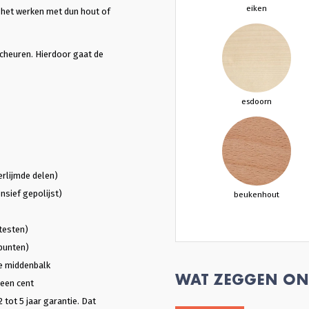
eiken
s het werken met dun hout of
scheuren. Hierdoor gaat de
esdoorn
erlijmde delen)
nsief gepolijst)
beukenhout
testen)
punten)
e middenbalk
WAT ZEGGEN ON
 een cent
2 tot 5 jaar garantie. Dat