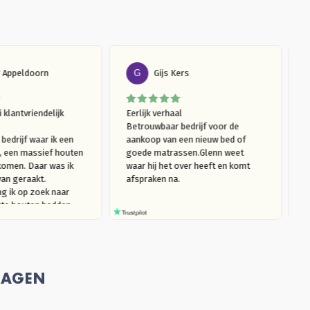
Esther Appeldoorn
G
Gijs Kers
en mooi klantvriendelijk 
Eerlijk verhaal

f

Betrouwbaar bedrijf voor de 
s, bij het bedrijf waar ik een 
aankoop van een nieuw bed of 
as kocht, een massief houten 
goede matrassen.Glenn weet 
tegengekomen. Daar was ik 
waar hij het over heeft en komt 
ousiast van geraakt. 
afspraken na. 
oor  ging ik op zoek naar 
 gemaakte houten bedden 
niet kraken). Ik kwam bij 
ef Houten Bed uit. Ik ben 
t langsgegaan in de 
room, om te kijken naar het 
l van mijn interesse en het 
RAGEN
te ervaren. Ik trof een heel 
erige verkoper Glenn die, 