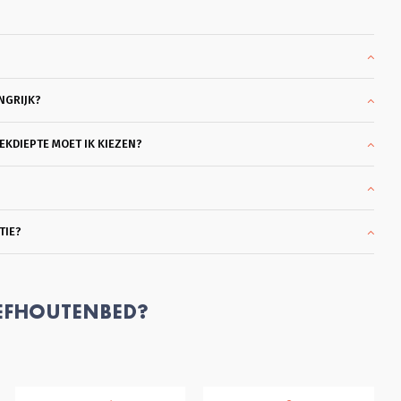
, je echt de tijd geeft om 
te kijken en heel goed 
enkt. Ook in de overleggen 
a, blijft hij met je meedenken 
t je helemaal achter je keuze 
taan. Dat vond ik heel 
NGRIJK?
erig en klantvriendelijk. Ik kon 
en met een heel mooi bed 
en. Bodems ook gekocht die 
KDIEPTE MOET IK KIEZEN?
 coulant eerder gebracht 
en worden omdat ik al een 
s had. Wat ben ik hier blij 
En dank je wel Glenn voor je 
essionele hulp en 
TIE?
delijkheid en klantgerichtheid, 
e die ik zelden tegenkom. 
Fijn. Succes met je mooie 
jf!
EFHOUTENBED?