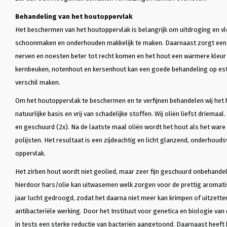
Behandeling van het houtoppervlak
Het beschermen van het houtoppervlak is belangrijk om uitdroging en v
schoonmaken en onderhouden makkelijk te maken. Daarnaast zorgt een 
nerven en noesten beter tot recht komen en het hout een warmere kleur k
kernbeuken, notenhout en kersenhout kan een goede behandeling op est
verschil maken.
Om het houtoppervlak te beschermen en te verfijnen behandelen wij het 
natuurlijke basis en vrij van schadelijke stoffen. Wij oliën liefst driemaa
en geschuurd (2x). Na de laatste maal oliën wordt het hout als het ware 
polijsten. Het resultaat is een zijdeachtig en licht glanzend, onderhoud
oppervlak.
Het zirben hout wordt niet geolied, maar zeer fijn geschuurd onbehande
hierdoor hars/olie kan uitwasemen welk zorgen voor de prettig aromatis
jaar lucht gedroogd, zodat het daarna niet meer kan krimpen of uitzette
antibacteriële werking. Door het Instituut voor genetica en biologie van
in tests een sterke reductie van bacteriën aangetoond. Daarnaast heeft 