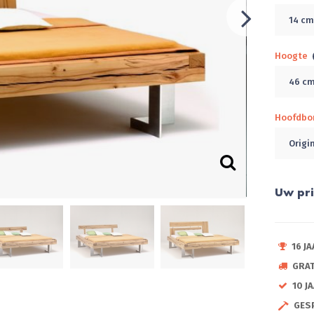
14 c
Hoogte
46 c
Hoofdbo
Origi
Uw pri
16 J
GRA
10 J
GES