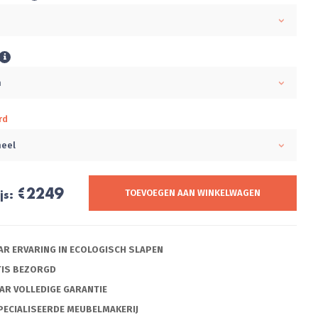
m
m
rd
neel
€2249
js:
TOEVOEGEN AAN WINKELWAGEN
AAR ERVARING IN ECOLOGISCH SLAPEN
TIS BEZORGD
AAR VOLLEDIGE GARANTIE
PECIALISEERDE MEUBELMAKERIJ