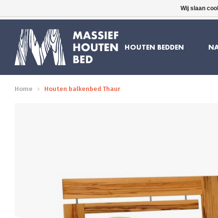
Wij slaan coo
16 JAAR ERVARING
GRATIS BEZORGD
HOUTEN BEDDEN
NA
Home
Houten balkenbed Thaur