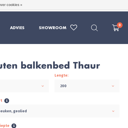
ver cookies »
RE KWALITEIT UIT DUITSLAND
079 - 202 1969
0
ADVIES
SHOWROOM
ten balkenbed Thaur
Lengte:
200
rt
euken, geolied
iepte