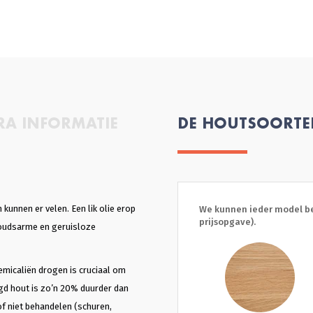
RA INFORMATIE
DE HOUTSOORT
kunnen er velen. Een lik olie erop
We kunnen ieder model be
prijsopgave).
houdsarme en geruisloze
emicaliën drogen is cruciaal om
gd hout is zo’n 20% duurder dan
 of niet behandelen (schuren,