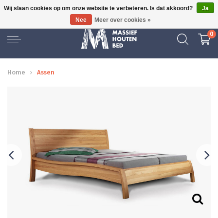
Wij slaan cookies op om onze website te verbeteren. Is dat akkoord?
Ja
6 JAAR ERVARING
GRAT
Nee
Meer over cookies »
0
Home
Assen