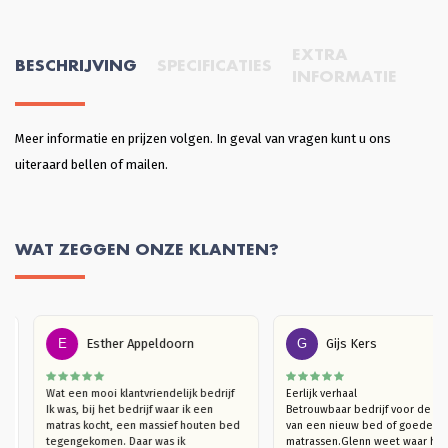
EXTRA
BESCHRIJVING
SPECIFICATIES
INFORMATIE
Meer informatie en prijzen volgen. In geval van vragen kunt u ons
uiteraard bellen of mailen.
WAT ZEGGEN ONZE KLANTEN?
E
Esther Appeldoorn
G
Gijs Kers
Wat een mooi klantvriendelijk bedrijf

Eerlijk verhaal

 
Ik was, bij het bedrijf waar ik een 
Betrouwbaar bedrijf voor de 
n 
matras kocht, een massief houten bed 
van een nieuw bed of goede 
. 
tegengekomen. Daar was ik 
matrassen.Glenn weet waar hij
nd 