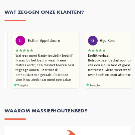
WAT ZEGGEN ONZE KLANTEN?
E
Esther Appeldoorn
G
Gijs Kers
 
Wat een mooi klantvriendelijk bedrijf

Eerlijk verhaal

aap 
Ik was, bij het bedrijf waar ik een 
Betrouwbaar bedrijf voor 
 een 
matras kocht, een massief houten bed 
van een nieuw bed of goed
men. 
tegengekomen. Daar was ik 
matrassen.Glenn weet waar 
 vind 
enthousiast van geraakt. Daardoor  
over heeft en komt afsprak
ging ik op zoek naar mooi gemaakte 
houten bedden (die niet kraken). Ik 
kwam bij Massief Houten Bed uit. Ik 
ben eerst langsgegaan in de 
showroom, om te kijken naar het 
model van mijn interesse en het hout 
te ervaren. Ik trof een heel plezierige 
WAAROM MASSIEFHOUTENBED?
verkoper Glenn die, hoera, je echt de 
tijd geeft om rond te kijken en heel 
goed meedenkt. Ook in de overleggen 
daarna, blijft hij met je meedenken 
totdat je helemaal achter je keuze kan 