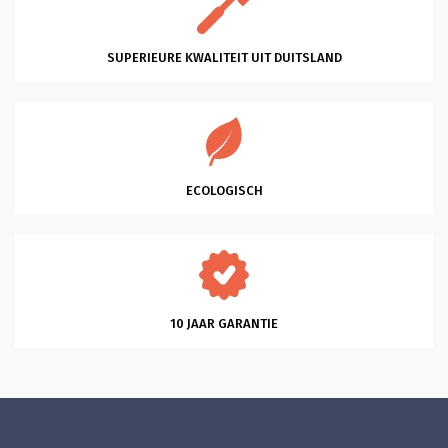
staan. Dat vond ik heel plezierig en 
klantvriendelijk. Ik kon slagen met een 
heel mooi bed Bergen. Bodems ook 
gekocht die heel coulant eerder 
SUPERIEURE KWALITEIT UIT DUITSLAND
gebracht konden worden omdat ik al 
een matras had. Wat ben ik hier blij 
mee. En dank je wel Glenn voor je 
professionele hulp en vriendelijkheid 
en klantgerichtheid, eentje die ik 
zelden tegenkom. Heel Fijn. Succes 
met je mooie bedrijf!
ECOLOGISCH
10 JAAR GARANTIE