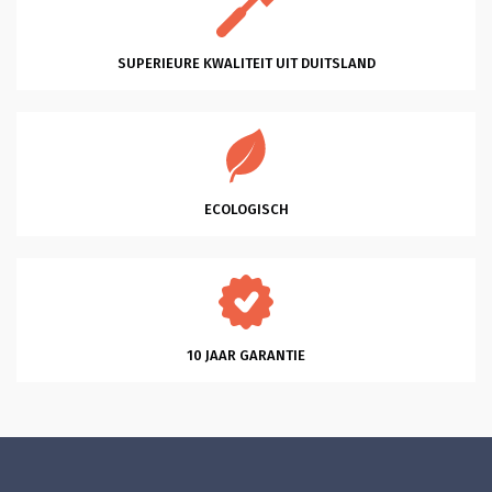
staan. Dat vond ik heel plezierig en 
klantvriendelijk. Ik kon slagen met een 
heel mooi bed Bergen. Bodems ook 
gekocht die heel coulant eerder 
SUPERIEURE KWALITEIT UIT DUITSLAND
gebracht konden worden omdat ik al 
een matras had. Wat ben ik hier blij 
mee. En dank je wel Glenn voor je 
professionele hulp en vriendelijkheid 
en klantgerichtheid, eentje die ik 
zelden tegenkom. Heel Fijn. Succes 
met je mooie bedrijf!
ECOLOGISCH
10 JAAR GARANTIE