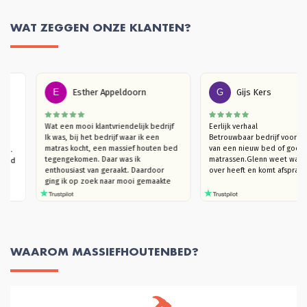
WAT ZEGGEN ONZE KLANTEN?
E
Esther Appeldoorn
G
Gijs Kers
en 
Wat een mooi klantvriendelijk bedrijf

Eerlijk verhaal

slaap 
Ik was, bij het bedrijf waar ik een 
Betrouwbaar bedrijf voo
it een 
matras kocht, een massief houten bed 
van een nieuw bed of go
komen. 
tegengekomen. Daar was ik 
matrassen.Glenn weet waa
d, vind 
enthousiast van geraakt. Daardoor  
over heeft en komt afspr
ging ik op zoek naar mooi gemaakte 
houten bedden (die niet kraken). Ik 
kwam bij Massief Houten Bed uit. Ik 
ben eerst langsgegaan in de 
showroom, om te kijken naar het 
model van mijn interesse en het hout 
te ervaren. Ik trof een heel plezierige 
WAAROM MASSIEFHOUTENBED?
verkoper Glenn die, hoera, je echt de 
tijd geeft om rond te kijken en heel 
goed meedenkt. Ook in de overleggen 
daarna, blijft hij met je meedenken 
totdat je helemaal achter je keuze kan 